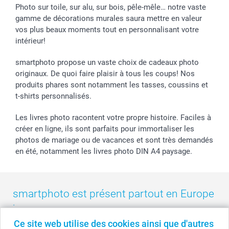
Stickers & Etiquettes
Affiliation
Confirmation ou communion
Livraison en 48 heures
Photo sur toile, sur alu, sur bois, pêle-mêle… notre vaste
gamme de décorations murales saura mettre en valeur
Chèque Cadeau
Investor Relations
Mariage
Modes de Paiement
vos plus beaux moments tout en personnalisant votre
B2B smartbusiness
Fête d'anniversaire
Identifiez-vous
intérieur!
Droit de rétractation
Collection naissance
Plan du site
Tous les évènements
Statut de ma commande
smartphoto propose un vaste choix de cadeaux photo
smarfriends
originaux. De quoi faire plaisir à tous les coups! Nos
produits phares sont notamment les tasses, coussins et
smartgarantie
t-shirts personnalisés.
smartbonus
Les livres photo racontent votre propre histoire. Faciles à
créer en ligne, ils sont parfaits pour immortaliser les
photos de mariage ou de vacances et sont très demandés
en été, notamment les livres photo DIN A4 paysage.
smartphoto est présent partout en Europe
:
Ce site web utilise des cookies ainsi que d'autres
België
-
Belgique
-
Danmark
-
Deutschland
-
France
-
Ireland