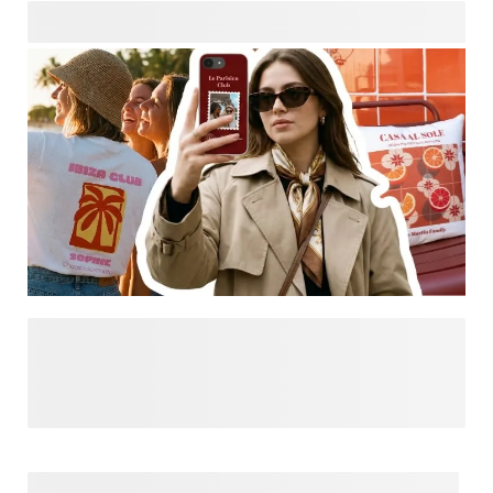
personnalisés. Des templates pensés pour les femmes
modernes qui veulent exprimer leur mode parisienne - du
classique au plus ludique. Prête à ajouter du je ne sais quoi
? Découvrez la collection Bonjour Paris.
Vous cherchez plus d'inspiration ? Explorez Designs pour
Vous et explorez nos dernières tendances et créations
personnalisées, tout cela en un seul endroit. Des
déclarations audacieuses aux esthétiques douces, trouvez
un style qui correspond à votre ambiance et personnalisez-
le pour créer quelque chose qui vous ressemble vraiment.
Des produits du quotidien, sublimés avec des designs que