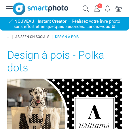
🪄
NOUVEAU : Instant Creator
– Réalisez votre livre photo
sans effort et en quelques secondes. Lancez-vous 📖
AS SEEN ON SOCIALS
DESIGN À POIS
Design à pois - Polka
dots