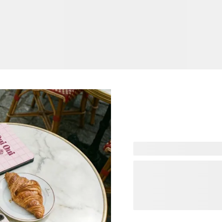
Apportez une touche d’élég
chic et le style français, 
élégantes et détails confi
subtile ou un design avec 
digitaux personnalisés. D