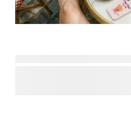
Vous cherchez plus d'inspiration ? Explorez Designs pour 
dernières tendances et créations personnalisées, tout cela 
déclarations audacieuses aux esthétiques douces, trouvez 
votre ambiance et personnalisez-le pour créer quelque ch
vraiment. Des produits du quotidien, sublimés avec des des