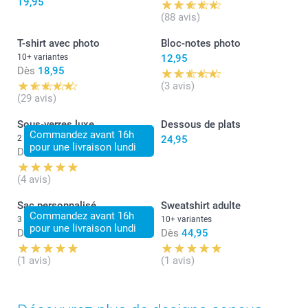
19,95
(88 avis)
T-shirt avec photo
Bloc-notes photo
10+ variantes
12,95
Dès
18,95
(3 avis)
(29 avis)
Sous-verres luxe
Dessous de plats
Commandez avant 16h
2 variantes
24,95
pour une livraison lundi
Dès
31,95
(4 avis)
Sac personnalisé
Sweatshirt adulte
Commandez avant 16h
3 variantes
10+ variantes
pour une livraison lundi
Dès
16,95
Dès
44,95
(1 avis)
(1 avis)