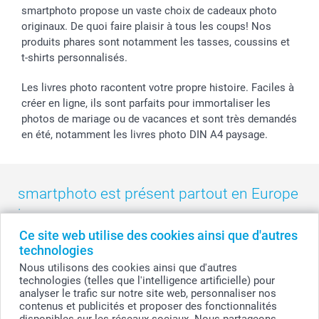
Tous les évènements
Statut de ma commande
smartphoto propose un vaste choix de cadeaux photo
smarfriends
originaux. De quoi faire plaisir à tous les coups! Nos
produits phares sont notamment les tasses, coussins et
smartgarantie
t-shirts personnalisés.
smartbonus
Les livres photo racontent votre propre histoire. Faciles à
créer en ligne, ils sont parfaits pour immortaliser les
photos de mariage ou de vacances et sont très demandés
en été, notamment les livres photo DIN A4 paysage.
smartphoto est présent partout en Europe
:
Ce site web utilise des cookies ainsi que d'autres
België
-
Belgique
-
Danmark
-
Deutschland
-
France
-
Ireland
technologies
-
Nederland
-
Norge
-
Österreich
-
Schweiz
-
Suisse
-
Nous utilisons des cookies ainsi que d'autres
Switzerland
-
Suomi
-
Sverige
-
United Kingdom
-
technologies (telles que l'intelligence artificielle) pour
Other Countries
analyser le trafic sur notre site web, personnaliser nos
contenus et publicités et proposer des fonctionnalités