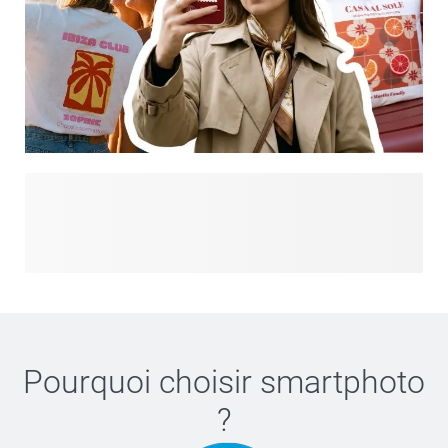
Vous cherchez plus d'inspiration ? Explorez Designs pour
Vous et explorez nos dernières tendances et créations
personnalisées, tout cela en un seul endroit. Des
déclarations audacieuses aux esthétiques douces, trouvez
un style qui correspond à votre ambiance et personnalisez-
le pour créer quelque chose qui vous ressemble vraiment.
Des produits du quotidien, sublimés avec des designs que
vous allez adorer.
Pourquoi choisir
smartphoto
?