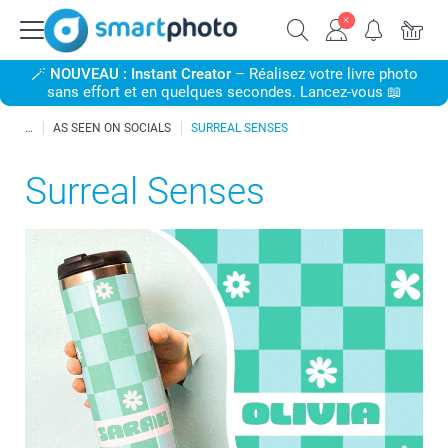
🪄
NOUVEAU : Instant Creator
– Réalisez votre livre photo
sans effort et en quelques secondes. Lancez-vous 📖
AS SEEN ON SOCIALS
SURREAL SENSES
Surreal Senses