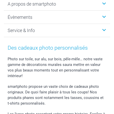
A propos de smartphoto
Cadeaux photo
Photo sur toile, Poster & Pêle-mêle
Qui sommes-nous?
Évènements
MyNameBook
Durabilité
Faire-part & Cartes
Protection des données
Noël
Service & Info
Développement photo & Tirage photo
Gestion des cookies
Nouvel An
Coques smartphone
Conditions
Saint-Valentin
Contact & FAQ
Cadres photo & accessoires déco
Mentions Légales
Fête des Mères
Tarifs et frais de livraison
Des cadeaux photo personnalisés
Calendrier photos & Agendas photo
Presse
Fête des Pères
Livraison
Stickers & Etiquettes
Affiliation
Confirmation ou communion
Livraison en 48 heures
Photo sur toile, sur alu, sur bois, pêle-mêle… notre vaste
gamme de décorations murales saura mettre en valeur
Chèque Cadeau
Investor Relations
Mariage
Modes de Paiement
vos plus beaux moments tout en personnalisant votre
B2B smartbusiness
Fête d'anniversaire
Identifiez-vous
intérieur!
Droit de rétractation
Collection naissance
Plan du site
Tous les évènements
Statut de ma commande
smartphoto propose un vaste choix de cadeaux photo
smarfriends
originaux. De quoi faire plaisir à tous les coups! Nos
produits phares sont notamment les tasses, coussins et
smartgarantie
t-shirts personnalisés.
smartbonus
Les livres photo racontent votre propre histoire. Faciles à