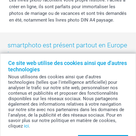
créer en ligne, ils sont parfaits pour immortaliser les
photos de mariage ou de vacances et sont très demandés
en été, notamment les livres photo DIN A4 paysage.
smartphoto est présent partout en Europe
:
Ce site web utilise des cookies ainsi que d'autres
België
-
Belgique
-
Danmark
-
Deutschland
-
France
-
Ireland
technologies
-
Nederland
-
Norge
-
Österreich
-
Schweiz
-
Suisse
-
Nous utilisons des cookies ainsi que d'autres
Switzerland
-
Suomi
-
Sverige
-
United Kingdom
-
technologies (telles que l'intelligence artificielle) pour
Other Countries
analyser le trafic sur notre site web, personnaliser nos
contenus et publicités et proposer des fonctionnalités
disponibles sur les réseaux sociaux. Nous partageons
également des informations relatives à votre navigation
Tous les prix sont en francs suisses (CHF), TVA incluse et hors frais de port.
sur notre site avec nos partenaires dans les domaines de
l'analyse, de la publicité et des réseaux sociaux. Pour en
savoir plus sur notre politique en matière de cookies,
cliquez
ici
.
© smartphoto group. Tous droits réservés