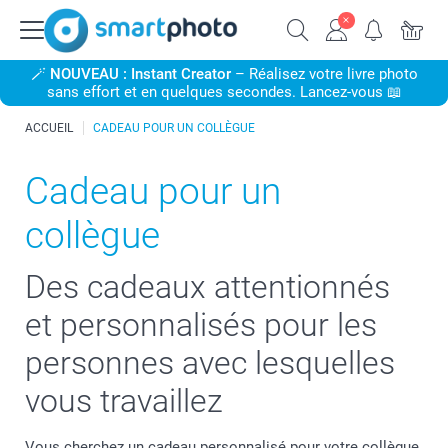
🪄
NOUVEAU : Instant Creator
– Réalisez votre livre photo
sans effort et en quelques secondes. Lancez-vous 📖
ACCUEIL
CADEAU POUR UN COLLÈGUE
Cadeau pour un
collègue
Des cadeaux attentionnés
et personnalisés pour les
personnes avec lesquelles
vous travaillez
Vous cherchez un cadeau personnalisé pour votre collègue