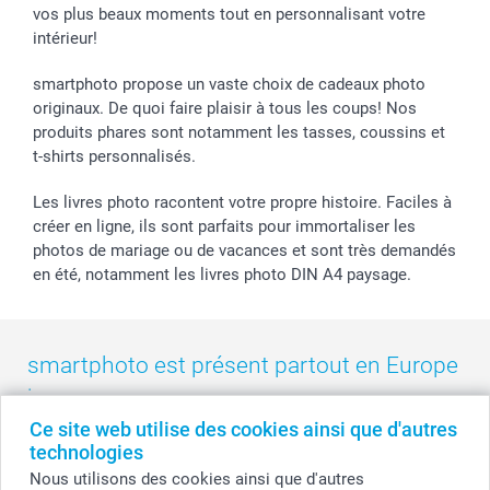
vos plus beaux moments tout en personnalisant votre
B2B smartbusiness
Fête d'anniversaire
Identifiez-vous
intérieur!
Droit de rétractation
Collection naissance
Plan du site
Tous les évènements
Statut de ma commande
smartphoto propose un vaste choix de cadeaux photo
smarfriends
originaux. De quoi faire plaisir à tous les coups! Nos
produits phares sont notamment les tasses, coussins et
smartgarantie
t-shirts personnalisés.
smartbonus
Les livres photo racontent votre propre histoire. Faciles à
créer en ligne, ils sont parfaits pour immortaliser les
photos de mariage ou de vacances et sont très demandés
en été, notamment les livres photo DIN A4 paysage.
smartphoto est présent partout en Europe
:
Ce site web utilise des cookies ainsi que d'autres
België
-
Belgique
-
Danmark
-
Deutschland
-
France
-
Ireland
technologies
-
Nederland
-
Norge
-
Österreich
-
Schweiz
-
Suisse
-
Nous utilisons des cookies ainsi que d'autres
Switzerland
-
Suomi
-
Sverige
-
United Kingdom
-