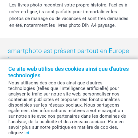
Les livres photo racontent votre propre histoire. Faciles à
créer en ligne, ils sont parfaits pour immortaliser les
photos de mariage ou de vacances et sont très demandés
en été, notamment les livres photo DIN A4 paysage.
smartphoto est présent partout en Europe
:
Ce site web utilise des cookies ainsi que d'autres
België
-
Belgique
-
Danmark
-
Deutschland
-
France
-
Ireland
technologies
-
Nederland
-
Norge
-
Österreich
-
Schweiz
-
Suisse
-
Nous utilisons des cookies ainsi que d'autres
Switzerland
-
Suomi
-
Sverige
-
United Kingdom
-
technologies (telles que l'intelligence artificielle) pour
Other Countries
analyser le trafic sur notre site web, personnaliser nos
contenus et publicités et proposer des fonctionnalités
disponibles sur les réseaux sociaux. Nous partageons
également des informations relatives à votre navigation
Tous les prix sont en francs suisses (CHF), TVA incluse et hors frais de port.
sur notre site avec nos partenaires dans les domaines de
l'analyse, de la publicité et des réseaux sociaux. Pour en
savoir plus sur notre politique en matière de cookies,
cliquez
ici
.
© smartphoto group. Tous droits réservés