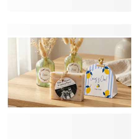
épuisant, mais nous sommes là pour vous faciliter la
tâche. Nous avons tout ce qu'il faut pour célébrer la
journée spéciale de votre enfant. Pensez aux décorations
de fête telles que les sets de table, les guirlandes de
fanions et les posters, ou encore des boîtes à dragées.
Laissez vos invités écrire un message personnel pour
l'enfant qui fête son anniversaire dans un livre d'or et
conservez ce souvenir pendant des années.
Rendez vos célébrations inoubliables grâce à des cadeaux
d’invités personnalisés que vos invités chériront longtemps
après que les confettis soient retombés. Prêt à éblouir vos