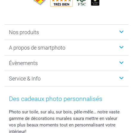
Nos produits
Livre photo
A propos de smartphoto
Cadeaux photo
Photo sur toile, Poster & Pêle-mêle
Qui sommes-nous?
Évènements
MyNameBook
Durabilité
Faire-part & Cartes
Protection des données
Noël
Service & Info
Développement photo & Tirage photo
Gestion des cookies
Nouvel An
Coques smartphone
Conditions
Saint-Valentin
Contact & FAQ
Cadres photo & accessoires déco
Mentions Légales
Fête des Mères
Tarifs et frais de livraison
Des cadeaux photo personnalisés
Calendrier photos & Agendas photo
Presse
Fête des Pères
Livraison
Stickers & Etiquettes
Affiliation
Confirmation ou communion
Livraison en 48 heures
Photo sur toile, sur alu, sur bois, pêle-mêle… notre vaste
gamme de décorations murales saura mettre en valeur
Chèque Cadeau
Investor Relations
Mariage
Modes de Paiement
vos plus beaux moments tout en personnalisant votre
B2B smartbusiness
Fête d'anniversaire
Identifiez-vous
intérieur!