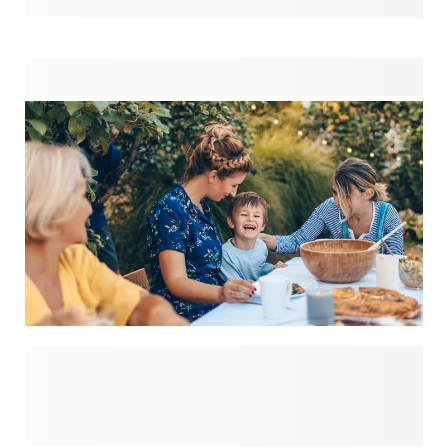
invités ? Nos cadeaux d'invités faciles à concevoir
transforment de simples présents en souvenirs
mémorable. Que ce soit pour des mariages, des
anniversaires ou des occasions spéciales, ces trésors
personnalisés ajoutent la touche finale parfaite. Créez vos
cadeaux d’invités uniques en quelques minutes et offrez à
vos invités quelque chose qu'ils voudront vraiment
ramener chez eux !
Vous planifiez un anniversaire, un mariage, une baby
shower ou une réunion amicale juste pour le plaisir ? Avec
nos articles de fête personnalisés, vous trouverez tout ce
dont vous avez besoin pour transformer n'importe quel