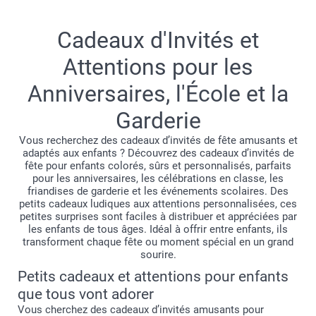
événement en une célébration inoubliable. Des invitations
personnalisées qui donnent le ton aux thèmes originaux, en
Cadeaux d'Invités et
passant par les fanions colorés, les décorations et les
petits cadeaux ludiques, nos essentiels apportent style et
Attentions pour les
personnalité à chaque réunion. Que ce soit pour préparer
Anniversaires, l'École et la
un moment marquant ou simplement pour ajouter de la joie
à une journée ordinaire, explorez nos articles de fête et
Garderie
créez des souvenirs que vos invités chériront.
Vous recherchez des cadeaux d’invités de fête amusants et
adaptés aux enfants ? Découvrez des cadeaux d’invités de
fête pour enfants colorés, sûrs et personnalisés, parfaits
pour les anniversaires, les célébrations en classe, les
friandises de garderie et les événements scolaires. Des
petits cadeaux ludiques aux attentions personnalisées, ces
petites surprises sont faciles à distribuer et appréciées par
les enfants de tous âges. Idéal à offrir entre enfants, ils
transforment chaque fête ou moment spécial en un grand
sourire.
Petits cadeaux et attentions pour enfants
que tous vont adorer
Vous cherchez des cadeaux d’invités amusants pour