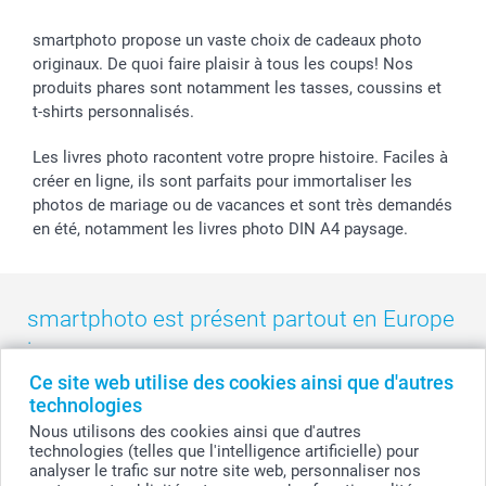
Droit de rétractation
Collection naissance
Plan du site
Tous les évènements
Statut de ma commande
smartphoto propose un vaste choix de cadeaux photo
smarfriends
originaux. De quoi faire plaisir à tous les coups! Nos
produits phares sont notamment les tasses, coussins et
smartgarantie
t-shirts personnalisés.
smartbonus
Les livres photo racontent votre propre histoire. Faciles à
créer en ligne, ils sont parfaits pour immortaliser les
photos de mariage ou de vacances et sont très demandés
en été, notamment les livres photo DIN A4 paysage.
smartphoto est présent partout en Europe
:
Ce site web utilise des cookies ainsi que d'autres
België
-
Belgique
-
Danmark
-
Deutschland
-
France
-
Ireland
technologies
-
Nederland
-
Norge
-
Österreich
-
Schweiz
-
Suisse
-
Nous utilisons des cookies ainsi que d'autres
Switzerland
-
Suomi
-
Sverige
-
United Kingdom
-
technologies (telles que l'intelligence artificielle) pour
Other Countries
analyser le trafic sur notre site web, personnaliser nos