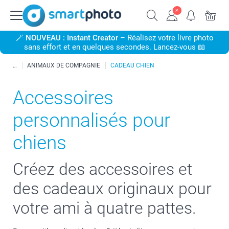
🪄
NOUVEAU : Instant Creator
– Réalisez votre livre photo
sans effort et en quelques secondes. Lancez-vous 📖
ANIMAUX DE COMPAGNIE
CADEAU CHIEN
Accessoires
personnalisés pour
chiens
Créez des accessoires et
des cadeaux originaux pour
votre ami à quatre pattes.