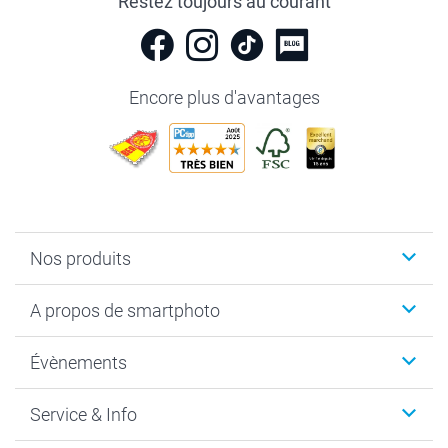
Restez toujours au courant
Encore plus d'avantages
Nos produits
Livre photo
A propos de smartphoto
Cadeaux photo
Photo sur toile, Poster & Pêle-mêle
Qui sommes-nous?
Évènements
MyNameBook
Durabilité
Faire-part & Cartes
Protection des données
Noël
Service & Info
Développement photo & Tirage photo
Gestion des cookies
Nouvel An