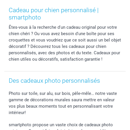
Coques smartphone
Conditions
Saint-Valentin
Contact & FAQ
Cadres photo & accessoires déco
Mentions Légales
Fête des Mères
Tarifs et frais de livraison
Cadeau pour chien personnalisé |
Calendrier photos & Agendas photo
Presse
Fête des Pères
Livraison
smartphoto
Stickers & Etiquettes
Affiliation
Confirmation ou communion
Livraison en 48 heures
Êtes-vous à la recherche d'un cadeau original pour votre
Chèque Cadeau
Investor Relations
Mariage
Modes de Paiement
chien chéri ? Ou vous avez besoin d'une boîte pour ses
B2B smartbusiness
Fête d'anniversaire
Identifiez-vous
croquettes et vous voudriez que ce soit aussi un bel objet
Droit de rétractation
Collection naissance
Plan du site
décoratif ? Découvrez tous les cadeaux pour chien
Tous les évènements
Statut de ma commande
personnalisés, avec des photos et du texte. Cadeaux pour
chien utiles ou décoratifs, satisfaction garantie !
smarfriends
smartgarantie
smartbonus
Des cadeaux photo personnalisés
Photo sur toile, sur alu, sur bois, pêle-mêle… notre vaste
gamme de décorations murales saura mettre en valeur
vos plus beaux moments tout en personnalisant votre
intérieur!
smartphoto propose un vaste choix de cadeaux photo