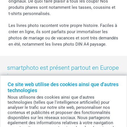
originaux. De quoi faire plaisir à tous les coups! Nos
produits phares sont notamment les tasses, coussins et
t-shirts personnalisés.
Les livres photo racontent votre propre histoire. Faciles à
créer en ligne, ils sont parfaits pour immortaliser les
photos de mariage ou de vacances et sont très demandés
en été, notamment les livres photo DIN A4 paysage.
smartphoto est présent partout en Europe
:
Ce site web utilise des cookies ainsi que d'autres
België
-
Belgique
-
Danmark
-
Deutschland
-
France
-
Ireland
technologies
-
Nederland
-
Norge
-
Österreich
-
Schweiz
-
Suisse
-
Nous utilisons des cookies ainsi que d'autres
Switzerland
-
Suomi
-
Sverige
-
United Kingdom
-
technologies (telles que l'intelligence artificielle) pour
Other Countries
analyser le trafic sur notre site web, personnaliser nos
contenus et publicités et proposer des fonctionnalités
disponibles sur les réseaux sociaux. Nous partageons
également des informations relatives à votre navigation
Tous les prix sont en francs suisses (CHF), TVA incluse et hors frais de port.