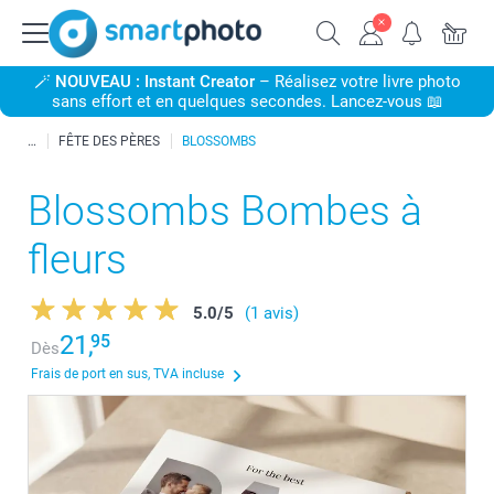
🪄
NOUVEAU : Instant Creator
– Réalisez votre livre photo
sans effort et en quelques secondes. Lancez-vous 📖
FÊTE DES PÈRES
BLOSSOMBS
Blossombs Bombes à
fleurs
5.0
/
5
(1 avis)
21,
95
Dès
Frais de port en sus, TVA incluse