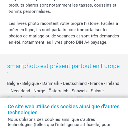
produits phares sont notamment les tasses, coussins et
t-shirts personnalisés.
Les livres photo racontent votre propre histoire. Faciles à
créer en ligne, ils sont parfaits pour immortaliser les
photos de mariage ou de vacances et sont très demandés
en été, notamment les livres photo DIN A4 paysage.
smartphoto est présent partout en Europe
:
België
-
Belgique
-
Danmark
-
Deutschland
-
France
-
Ireland
-
Nederland
-
Norge
-
Österreich
-
Schweiz
-
Suisse
-
Switzerland
-
Suomi
-
Sverige
-
United Kingdom
-
Other Countries
Ce site web utilise des cookies ainsi que d'autres
technologies
Nous utilisons des cookies ainsi que d'autres
technologies (telles que l'intelligence artificielle) pour
Tous les prix sont en francs suisses (CHF), TVA incluse et hors frais de port.