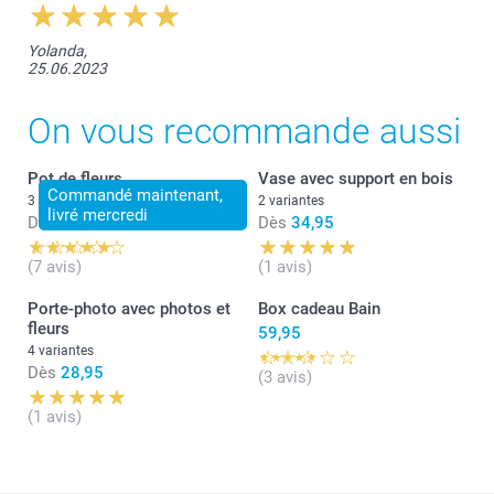
Yolanda,
25.06.2023
On vous recommande aussi
Pot de fleurs
Vase avec support en bois
Commandé maintenant,
3 variantes
2 variantes
livré mercredi
Dès
16,95
Dès
34,95
(7 avis)
(1 avis)
Porte-photo avec photos et
Box cadeau Bain
fleurs
59,95
4 variantes
Dès
28,95
(3 avis)
(1 avis)