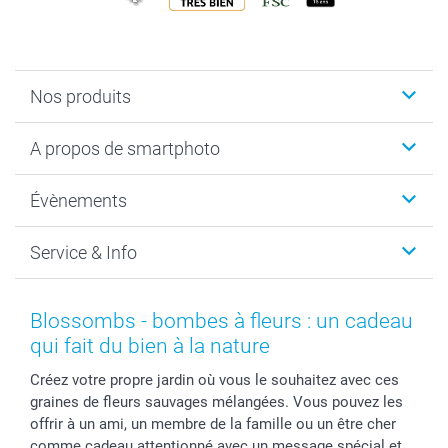
Nos produits
Livre photo
A propos de smartphoto
Cadeaux photo
Photo sur toile, Poster & Pêle-mêle
Qui sommes-nous?
Évènements
MyNameBook
Durabilité
Faire-part & Cartes
Protection des données
Noël
Service & Info
Développement photo & Tirage photo
Gestion des cookies
Nouvel An
Coques smartphone
Conditions
Saint-Valentin
Contact & FAQ
Cadres photo & accessoires déco
Mentions Légales
Fête des Mères
Tarifs et frais de livraison
Blossombs - bombes à fleurs : un cadeau
Calendrier photos & Agendas photo
Presse
Fête des Pères
Livraison
qui fait du bien à la nature
Stickers & Etiquettes
Affiliation
Confirmation ou communion
Livraison en 48 heures
Créez votre propre jardin où vous le souhaitez avec ces
Chèque Cadeau
Investor Relations
Mariage
Modes de Paiement
graines de fleurs sauvages mélangées. Vous pouvez les
B2B smartbusiness
Fête d'anniversaire
Identifiez-vous
offrir à un ami, un membre de la famille ou un être cher
Droit de rétractation
Collection naissance
Plan du site
comme cadeau attentionné avec un message spécial et