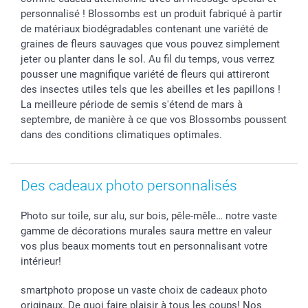
Tous les évènements
Statut de ma commande
personnalisé ! Blossombs est un produit fabriqué à partir
de matériaux biodégradables contenant une variété de
smarfriends
graines de fleurs sauvages que vous pouvez simplement
smartgarantie
jeter ou planter dans le sol. Au fil du temps, vous verrez
smartbonus
pousser une magnifique variété de fleurs qui attireront
des insectes utiles tels que les abeilles et les papillons !
La meilleure période de semis s'étend de mars à
septembre, de manière à ce que vos Blossombs poussent
dans des conditions climatiques optimales.
Des cadeaux photo personnalisés
Photo sur toile, sur alu, sur bois, pêle-mêle… notre vaste
gamme de décorations murales saura mettre en valeur
vos plus beaux moments tout en personnalisant votre
intérieur!
smartphoto propose un vaste choix de cadeaux photo
originaux. De quoi faire plaisir à tous les coups! Nos