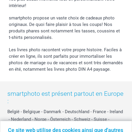
intérieur!
smartphoto propose un vaste choix de cadeaux photo
originaux. De quoi faire plaisir à tous les coups! Nos
produits phares sont notamment les tasses, coussins et
t-shirts personnalisés.
Les livres photo racontent votre propre histoire. Faciles à
créer en ligne, ils sont parfaits pour immortaliser les
photos de mariage ou de vacances et sont très demandés
en été, notamment les livres photo DIN A4 paysage.
smartphoto est présent partout en Europe
:
België
-
Belgique
-
Danmark
-
Deutschland
-
France
-
Ireland
-
Nederland
-
Norge
-
Österreich
-
Schweiz
-
Suisse
-
Switzerland
-
Suomi
-
Sverige
-
United Kingdom
-
Ce site web utilise des cookies ainsi que d'autres