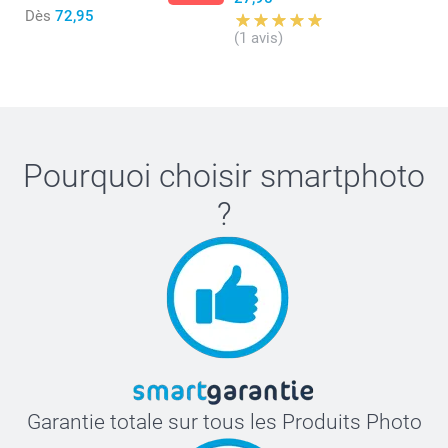
51-52 cm
Dès
72,95
(1 avis)
6-8 ans
52-53 cm
8-12 ans
Pourquoi choisir
smartphoto
53-55 cm
?
Lavage :
XS-S
Sèche-linge :
52-54 cm
Repassage :
Eau de Javel :
S-M
54-56 cm
Garantie totale sur tous les Produits Photo
M-L