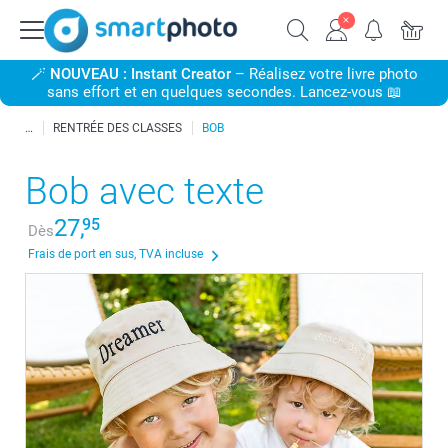
🪄
NOUVEAU : Instant Creator
– Réalisez votre livre photo
sans effort et en quelques secondes. Lancez-vous 📖
RENTRÉE DES CLASSES
BOB
Bob avec texte
27,
95
Dès
Frais de port en sus, TVA incluse