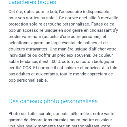
caractères brodés
Stickers & Etiquettes
Affiliation
Confirmation ou communion
Livraison en 48 heures
Cet été, optez pour le bob, l’accessoire indispensable
Chèque Cadeau
Investor Relations
Mariage
Modes de Paiement
pour vos sorties au soleil. Ce couvre-chef allie à merveille
B2B smartbusiness
Fête d'anniversaire
Identifiez-vous
protection solaire et touche personnalisée. Faites de ce
Droit de rétractation
Collection naissance
Plan du site
bob un accessoire unique en son genre en choisissant d’y
Tous les évènements
Statut de ma commande
broder votre nom (ou celui d’une autre personne), et
sélectionnez parmi un large éventail de polices et de
smarfriends
couleurs attrayantes. Une manière unique d’afficher votre
smartgarantie
individualité ou d’offrir un précieux souvenir. De couleur
smartbonus
sable tendance, il est 100 % coton ; un coton biologique
certifié OCS. Et comme il est unisexe et convient à la fois
aux adultes et aux enfants, tout le monde appréciera ce
bob personnalisable.
Des cadeaux photo personnalisés
Photo sur toile, sur alu, sur bois, pêle-mêle… notre vaste
gamme de décorations murales saura mettre en valeur
vos plus beaux moments tout en personnalisant votre