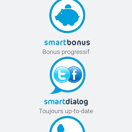
56-58 cm
L-XL
58-60 cm
Bonus progressif
Toujours up-to-date