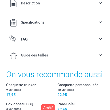
Tous les prix sont en francs suisses (CHF), TVA incluse et
Description
hors frais de port.
Spécifications
FAQ
Guide des tailles
On vous recommande aussi
2-4 ans
Casquette trucker
Casquette personnalisée
9 variantes
10 variantes
50-51 cm
17,95
22,95
4-6 ans
Box cadeau BBQ
Pare-Soleil
Arrêté
3 variantes
27,95