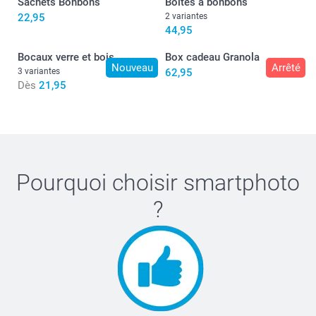
Sachets Bonbons
Boîtes à bonbons
22,95
2 variantes
44,95
Bocaux verre et bois
Box cadeau Granola
Nouveau
Arrêté
3 variantes
62,95
Dès
21,95
Pourquoi choisir
smartphoto
?