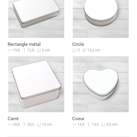
Rectangle métal
Circle
19,8
12,8
15,2 cm
5 cm
5
Carré
Coeur
20,5
20,5
14,5
13,5
10 cm
4,5 cm