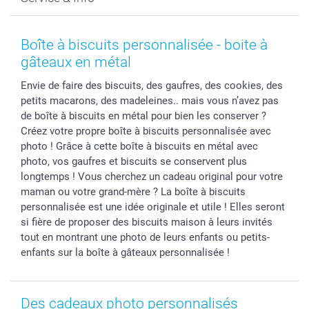
Développement photo & Tirage photo
Gestion des cookies
Nouvel An
Coques smartphone
Conditions
Saint-Valentin
Contact & FAQ
Cadres photo & accessoires déco
Mentions Légales
Fête des Mères
Tarifs et frais de livraison
Boîte à biscuits personnalisée - boite à
Calendrier photos & Agendas photo
Presse
Fête des Pères
Livraison
gâteaux en métal
Stickers & Etiquettes
Affiliation
Confirmation ou communion
Livraison en 48 heures
Envie de faire des biscuits, des gaufres, des cookies, des
Chèque Cadeau
Investor Relations
Mariage
Modes de Paiement
petits macarons, des madeleines.. mais vous n’avez pas
B2B smartbusiness
Fête d'anniversaire
Identifiez-vous
de boîte à biscuits en métal pour bien les conserver ?
Droit de rétractation
Collection naissance
Plan du site
Créez votre propre boîte à biscuits personnalisée avec
Tous les évènements
Statut de ma commande
photo ! Grâce à cette boîte à biscuits en métal avec
photo, vos gaufres et biscuits se conservent plus
smarfriends
longtemps ! Vous cherchez un cadeau original pour votre
smartgarantie
maman ou votre grand-mère ? La boîte à biscuits
smartbonus
personnalisée est une idée originale et utile ! Elles seront
si fière de proposer des biscuits maison à leurs invités
tout en montrant une photo de leurs enfants ou petits-
enfants sur la boîte à gâteaux personnalisée !
Des cadeaux photo personnalisés