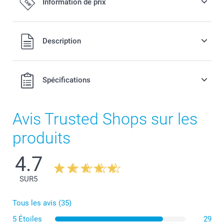
Information de prix
Tous les prix sont en francs suisses (CHF), TVA incluse et
Description
hors frais de port.
Spécifications
Avis Trusted Shops sur les
produits
4.7
SUR
5
Tous les avis (35)
5 Étoiles
29