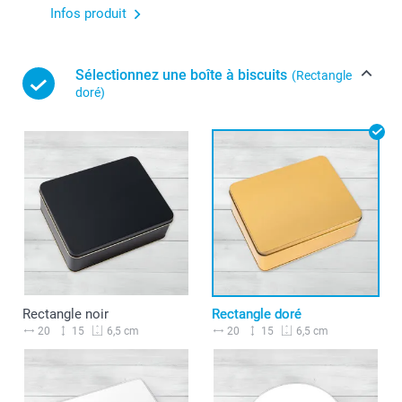
Infos produit
Sélectionnez une boîte à biscuits
(Rectangle
doré)
Rectangle noir
Rectangle doré
20
15
20
15
6,5 cm
6,5 cm