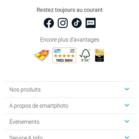
Restez toujours au courant
Encore plus d'avantages
Nos produits
Livre photo
A propos de smartphoto
Cadeaux photo
Photo sur toile, Poster & Pêle-mêle
Qui sommes-nous?
Évènements
MyNameBook
Durabilité
Faire-part & Cartes
Protection des données
Noël
Service & Info