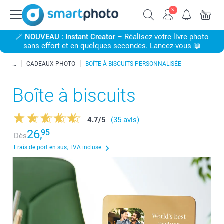
🪄
NOUVEAU : Instant Creator
– Réalisez votre livre photo
sans effort et en quelques secondes. Lancez-vous 📖
CADEAUX PHOTO
BOÎTE À BISCUITS PERSONNALISÉE
Boîte à biscuits
4.7
/
5
(35 avis)
26,
95
Dès
Frais de port en sus, TVA incluse