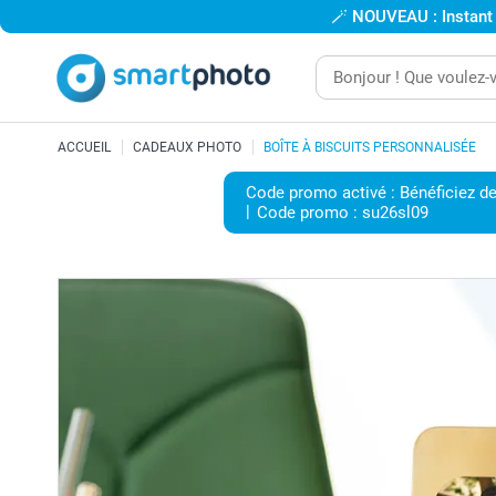
🪄
NOUVEAU : Instant
ACCUEIL
CADEAUX PHOTO
BOÎTE À BISCUITS PERSONNALISÉE
Code promo activé : Bénéficiez de
Code promo :
su26sl09