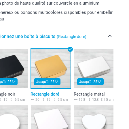
 photo de haute qualité sur couvercle en aluminium
énéreux ou bonbons multicolores disponibles pour embellir
eau
ionnez une boîte à biscuits
(Rectangle doré)
qu'à -25%*
Jusqu'à -25%*
Jusqu'à -25%*
gle noir
Rectangle doré
Rectangle métal
15
20
15
19,8
12,8
6,5 cm
6,5 cm
5 cm