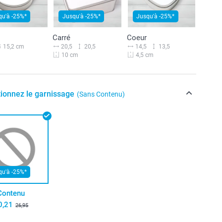
qu'à -25%*
Jusqu'à -25%*
Jusqu'à -25%*
Carré
Coeur
20,5
20,5
14,5
13,5
15,2 cm
10 cm
4,5 cm
tionnez le garnissage
(Sans Contenu)
qu'à -25%*
Contenu
0,21
26,95