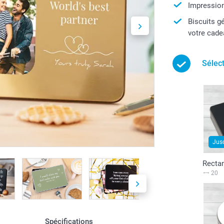
Impression
Biscuits g
votre cad
Sélect
Jus
Rectan
20
Spécifications