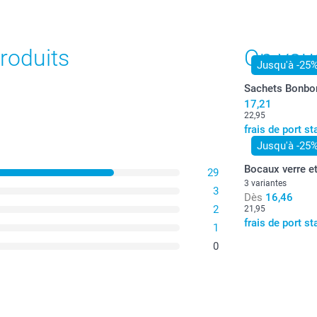
Tous les prix s
port.
roduits
On vou
Jusqu'à -25
Sachets Bonbo
17,21
22,95
frais de port s
Jusqu'à -25
Bocaux verre e
29
3 variantes
3
Dès
16,46
2
21,95
frais de port s
1
0