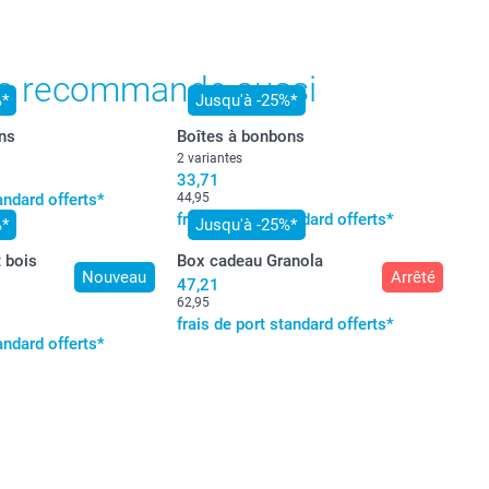
ont en francs suisses (CHF), TVA incluse et hors frais de
s recommande aussi
%*
Jusqu'à -25%*
ns
Boîtes à bonbons
2 variantes
33,71
tandard offerts*
44,95
frais de port standard offerts*
%*
Jusqu'à -25%*
t bois
Box cadeau Granola
Nouveau
Arrêté
47,21
62,95
frais de port standard offerts*
tandard offerts*