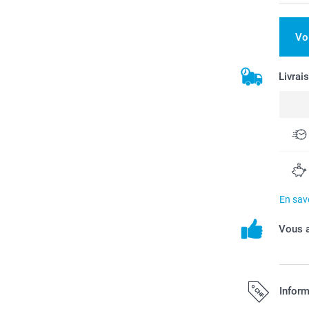
Vo
Livrai
En savo
Vous a
Inform