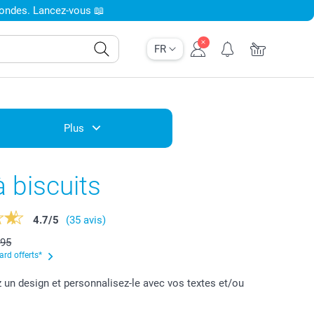
condes. Lancez-vous 📖
FR
Plus
à biscuits
4.7
/
5
(35 avis)
,95
ard offerts*
 un design et personnalisez-le avec vos textes et/ou