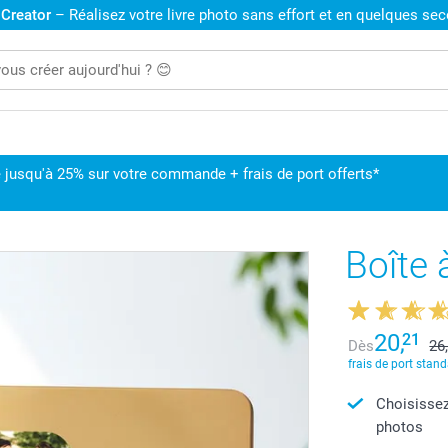
 Creator
– Réalisez votre livre photo sans effort et en quelques se
 jusqu'à 25% sur votre commande + frais de port offerts*
Boîte 
20,
21
Dès
26
frais de port stand
Choisissez
photos