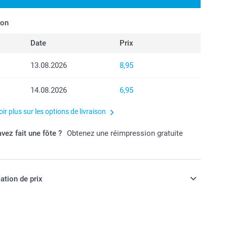
son
Date
Prix
13.08.2026
8,95
14.08.2026
6,95
ir plus sur les options de livraison
vez fait une fôte ?
Obtenez une réimpression gratuite
ation de prix
ont en francs suisses (CHF), TVA incluse et hors frais de