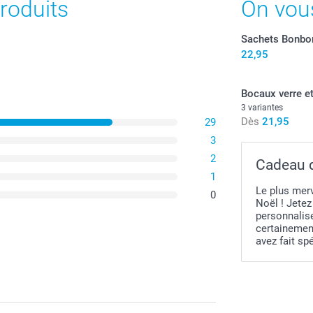
roduits
On vou
Sachets Bonbo
22,95
Bocaux verre e
3 variantes
Dès
21,95
29
3
2
Cadeau 
1
Le plus merv
0
Noël ! Jete
personnalis
certainemen
avez fait sp