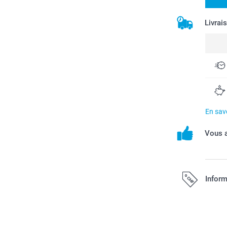
Livrai
En savo
Vous a
Inform
Tous les prix s
port.