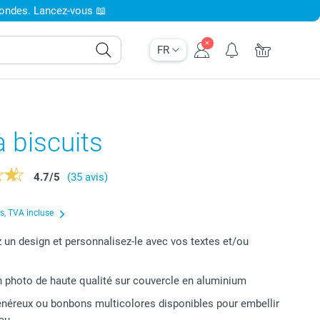
condes. Lancez-vous 📖
FR
à biscuits
4.7
/
5
(35 avis)
us, TVA incluse
 un design et personnalisez-le avec vos textes et/ou
 photo de haute qualité sur couvercle en aluminium
énéreux ou bonbons multicolores disponibles pour embellir
eau