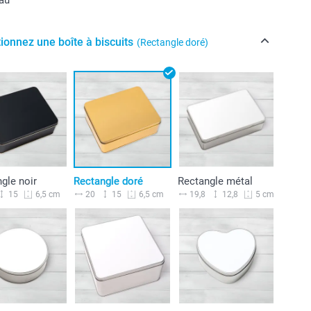
ionnez une boîte à biscuits
(Rectangle doré)
gle noir
Rectangle doré
Rectangle métal
15
20
15
19,8
12,8
6,5 cm
6,5 cm
5 cm