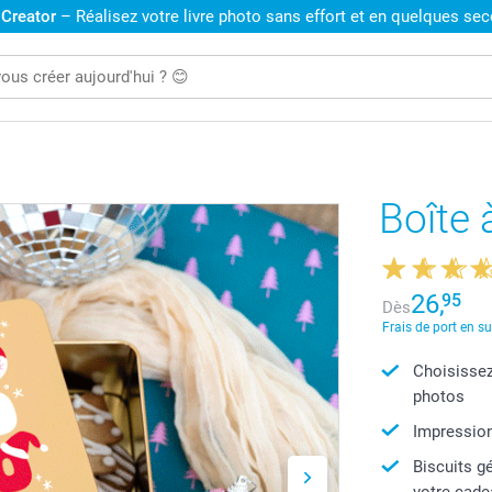
 Creator
– Réalisez votre livre photo sans effort et en quelques se
Boîte 
26,
95
Dès
Frais de port en s
Choisissez
photos
Impression
Biscuits g
votre cad