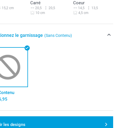
Carré
Coeur
20,5
20,5
14,5
13,5
15,2 cm
10 cm
4,5 cm
tionnez le garnissage
(Sans Contenu)
Contenu
6,95
ir les designs