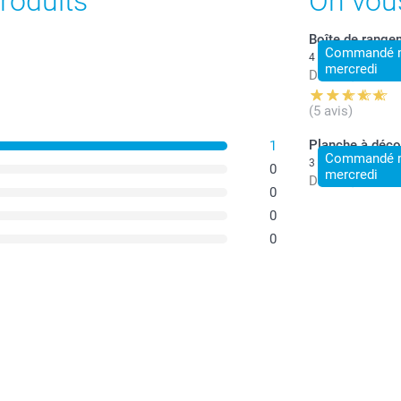
roduits
On vou
Boîte de range
Commandé ma
4 variantes
mercredi
Dès
18,95
(5 avis)
Planche à déco
1
Commandé ma
3 variantes
0
mercredi
Dès
34,95
0
0
0