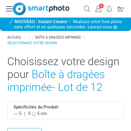
🪄
NOUVEAU : Instant Creator
– Réalisez votre livre photo
sans effort et en quelques secondes. Lancez-vous 📖
ACCUEIL
BOÎTE A DRAGÉES IMPRIMÉE
SÉLECTIONNEZ VOTRE DESIGN
Choisissez votre design
pour
Boîte à dragées
imprimée- Lot de 12
Spécificités du Produit:
5
5
5 cm