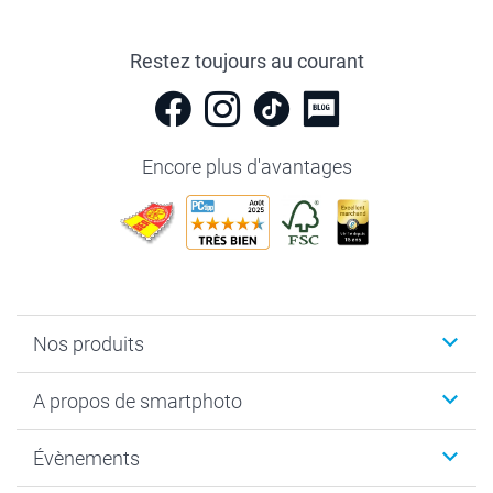
Restez toujours au courant
Encore plus d'avantages
Nos produits
Livre photo
A propos de smartphoto
Cadeaux photo
Photo sur toile, Poster & Pêle-mêle
Qui sommes-nous?
Évènements
MyNameBook
Durabilité