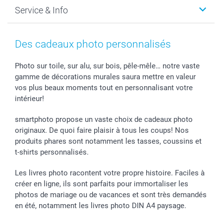
Faire-part & Cartes
Protection des données
Noël
Service & Info
Développement photo & Tirage photo
Gestion des cookies
Nouvel An
Coques smartphone
Conditions
Saint-Valentin
Contact & FAQ
Cadres photo & accessoires déco
Mentions Légales
Fête des Mères
Tarifs et frais de livraison
Des cadeaux photo personnalisés
Calendrier photos & Agendas photo
Presse
Fête des Pères
Livraison
Stickers & Etiquettes
Affiliation
Confirmation ou communion
Livraison en 48 heures
Photo sur toile, sur alu, sur bois, pêle-mêle… notre vaste
gamme de décorations murales saura mettre en valeur
Chèque Cadeau
Investor Relations
Mariage
Modes de Paiement
vos plus beaux moments tout en personnalisant votre
B2B smartbusiness
Fête d'anniversaire
Identifiez-vous
intérieur!
Droit de rétractation
Collection naissance
Plan du site
Tous les évènements
Statut de ma commande
smartphoto propose un vaste choix de cadeaux photo
smarfriends
originaux. De quoi faire plaisir à tous les coups! Nos
produits phares sont notamment les tasses, coussins et
smartgarantie
t-shirts personnalisés.
smartbonus
Les livres photo racontent votre propre histoire. Faciles à
créer en ligne, ils sont parfaits pour immortaliser les
photos de mariage ou de vacances et sont très demandés
en été, notamment les livres photo DIN A4 paysage.