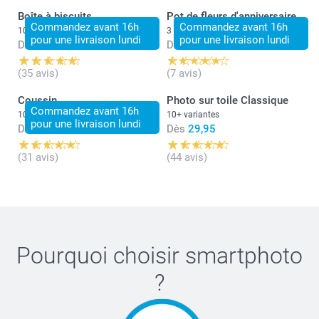
Boîte à biscuits
Pot de fleurs d'anniversaire
Commandez avant 16h
Commandez avant 16h
10 variantes
3 variantes
pour une livraison lundi
pour une livraison lundi
Dès
24,95
Dès
16,95
(35 avis)
(7 avis)
Coussin
Photo sur toile Classique
Commandez avant 16h
10+ variantes
10+ variantes
pour une livraison lundi
Dès
28,95
Dès
29,95
(31 avis)
(44 avis)
Pourquoi choisir
smartphoto
?