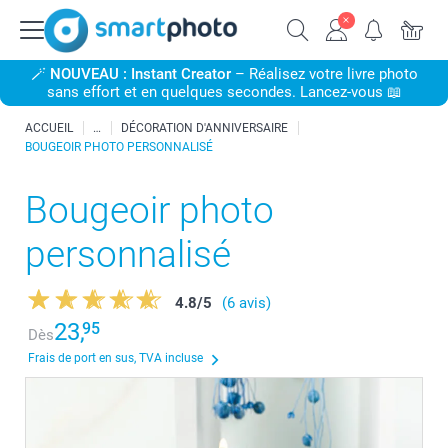
🪄
NOUVEAU : Instant Creator
– Réalisez votre livre photo
sans effort et en quelques secondes. Lancez-vous 📖
ACCUEIL
DÉCORATION D'ANNIVERSAIRE
BOUGEOIR PHOTO PERSONNALISÉ
Bougeoir photo
personnalisé
4.8
/
5
(6 avis)
23,
95
Dès
Frais de port en sus, TVA incluse