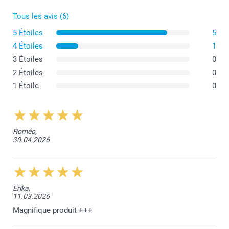
Tous les avis (6)
5 Étoiles
5
4 Étoiles
1
3 Étoiles
0
2 Étoiles
0
1 Étoile
0
Roméo,
30.04.2026
Verre translucide givré (Petit & Grand)
Couvercle en bambou (Grand)
Erika,
Bande élastique pour une fermeture hermétique (Grand
11.03.2026
modèle)
Magnifique produit +++