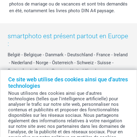
photos de mariage ou de vacances et sont très demandés
en été, notamment les livres photo DIN A4 paysage.
smartphoto est présent partout en Europe
:
België
-
Belgique
-
Danmark
-
Deutschland
-
France
-
Ireland
-
Nederland
-
Norge
-
Österreich
-
Schweiz
-
Suisse
-
Switzerland
-
Suomi
-
Sverige
-
United Kingdom
-
Other Countries
Ce site web utilise des cookies ainsi que d'autres
technologies
Nous utilisons des cookies ainsi que d'autres
technologies (telles que l'intelligence artificielle) pour
Tous les prix sont en francs suisses (CHF), TVA incluse et hors frais de port.
analyser le trafic sur notre site web, personnaliser nos
contenus et publicités et proposer des fonctionnalités
disponibles sur les réseaux sociaux. Nous partageons
également des informations relatives à votre navigation
© smartphoto group. Tous droits réservés
sur notre site avec nos partenaires dans les domaines de
l'analyse, de la publicité et des réseaux sociaux. Pour en