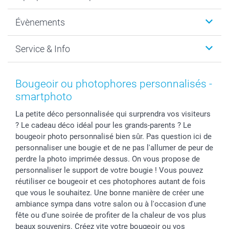
Photo sur toile, Poster & Pêle-mêle
Qui sommes-nous?
Évènements
MyNameBook
Durabilité
Faire-part & Cartes
Protection des données
Noël
Service & Info
Développement photo & Tirage photo
Gestion des cookies
Nouvel An
Coques smartphone
Conditions
Saint-Valentin
Contact & FAQ
Cadres photo & accessoires déco
Mentions Légales
Fête des Mères
Tarifs et frais de livraison
Bougeoir ou photophores personnalisés -
Calendrier photos & Agendas photo
Presse
Fête des Pères
Livraison
smartphoto
Stickers & Etiquettes
Affiliation
Confirmation ou communion
Livraison en 48 heures
La petite déco personnalisée qui surprendra vos visiteurs
Chèque Cadeau
Investor Relations
Mariage
Modes de Paiement
? Le cadeau déco idéal pour les grands-parents ? Le
B2B smartbusiness
Fête d'anniversaire
Identifiez-vous
bougeoir photo personnalisé bien sûr. Pas question ici de
Droit de rétractation
Collection naissance
Plan du site
personnaliser une bougie et de ne pas l'allumer de peur de
Tous les évènements
Statut de ma commande
perdre la photo imprimée dessus. On vous propose de
personnaliser le support de votre bougie ! Vous pouvez
smarfriends
réutiliser ce bougeoir et ces photophores autant de fois
smartgarantie
que vous le souhaitez. Une bonne manière de créer une
smartbonus
ambiance sympa dans votre salon ou à l'occasion d'une
fête ou d'une soirée de profiter de la chaleur de vos plus
beaux souvenirs. Créez vite votre bougeoir ou vos