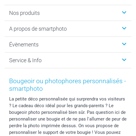
Nos produits
Livre photo
A propos de smartphoto
Cadeaux photo
Photo sur toile, Poster & Pêle-mêle
Qui sommes-nous?
Évènements
MyNameBook
Durabilité
Faire-part & Cartes
Protection des données
Noël
Service & Info
Développement photo & Tirage photo
Gestion des cookies
Nouvel An
Coques smartphone
Conditions
Saint-Valentin
Contact & FAQ
Cadres photo & accessoires déco
Mentions Légales
Fête des Mères
Tarifs et frais de livraison
Bougeoir ou photophores personnalisés -
Calendrier photos & Agendas photo
Presse
Fête des Pères
Livraison
smartphoto
Stickers & Etiquettes
Affiliation
Confirmation ou communion
Livraison en 48 heures
La petite déco personnalisée qui surprendra vos visiteurs
Chèque Cadeau
Investor Relations
Mariage
Modes de Paiement
? Le cadeau déco idéal pour les grands-parents ? Le
B2B smartbusiness
Fête d'anniversaire
Identifiez-vous
bougeoir photo personnalisé bien sûr. Pas question ici de
Droit de rétractation
Collection naissance
Plan du site
personnaliser une bougie et de ne pas l'allumer de peur de
Tous les évènements
Statut de ma commande
perdre la photo imprimée dessus. On vous propose de
personnaliser le support de votre bougie ! Vous pouvez
smarfriends