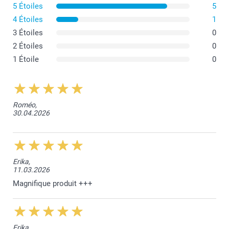
5 Étoiles
5
4 Étoiles
1
3 Étoiles
0
2 Étoiles
0
1 Étoile
0
Roméo,
30.04.2026
Verre translucide givré (Petit & Grand)
Couvercle en bambou (Grand)
Erika,
Bande élastique pour une fermeture hermétique (Grand
11.03.2026
modèle)
Magnifique produit +++
Erika,