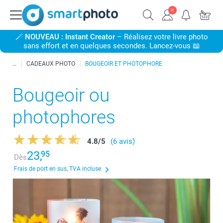
🪄
NOUVEAU : Instant Creator
– Réalisez votre livre photo
sans effort et en quelques secondes. Lancez-vous 📖
CADEAUX PHOTO
BOUGEOIR ET PHOTOPHORE
Bougeoir ou
photophores
4.8
/
5
(6 avis)
23,
95
Dès
Frais de port en sus, TVA incluse