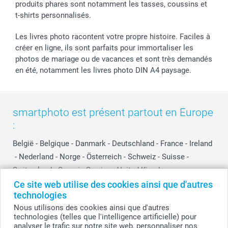
produits phares sont notamment les tasses, coussins et
t-shirts personnalisés.
Les livres photo racontent votre propre histoire. Faciles à
créer en ligne, ils sont parfaits pour immortaliser les
photos de mariage ou de vacances et sont très demandés
en été, notamment les livres photo DIN A4 paysage.
smartphoto est présent partout en Europe
:
België
-
Belgique
-
Danmark
-
Deutschland
-
France
-
Ireland
-
Nederland
-
Norge
-
Österreich
-
Schweiz
-
Suisse
-
Switzerland
-
Suomi
-
Sverige
-
United Kingdom
-
Other Countries
Ce site web utilise des cookies ainsi que d'autres
technologies
Nous utilisons des cookies ainsi que d'autres
technologies (telles que l'intelligence artificielle) pour
Tous les prix sont en francs suisses (CHF), TVA incluse et hors frais de port.
analyser le trafic sur notre site web, personnaliser nos