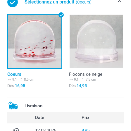
Sélectionnez un produit
(Coeurs)
Coeurs
Flocons de neige
9,1
8,5 cm
9,1
7,5 cm
Dès
16,95
Dès
14,95
Livraison
Date
Prix
12.08.2026
8,95