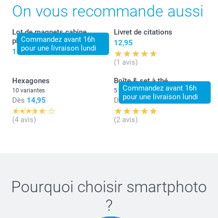
On vous recommande aussi
Lot de magnets cabine
Livret de citations
Commandez avant 16h
photo
12,95
pour une livraison lundi
19,95
(1 avis)
Hexagones
Boîte & set à thé
Commandez avant 16h
10 variantes
5 variantes
pour une livraison lundi
Dès
14,95
Dès
34,95
(4 avis)
(2 avis)
Pourquoi choisir
smartphoto
?