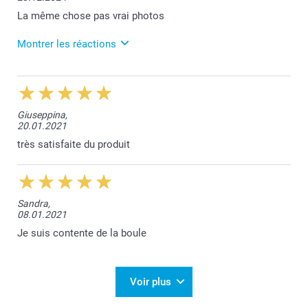
La même chose pas vrai photos
Montrer les réactions
24.12.2024
Chère cliente, notre service est déjà en contact avec
vous, pour trouver une solution. Cordialement,
Giuseppina,
smartphoto AG
20.01.2021
très satisfaite du produit
Sandra,
08.01.2021
Je suis contente de la boule
Voir plus