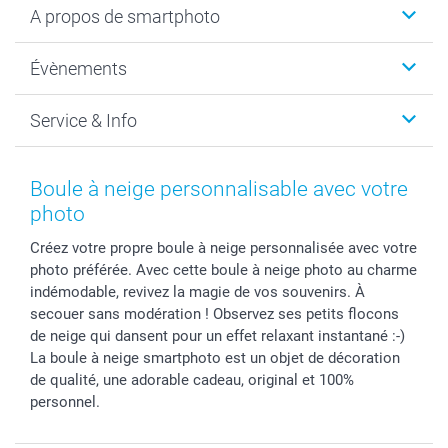
A propos de smartphoto
Cadeaux photo
Photo sur toile, Poster & Pêle-mêle
Qui sommes-nous?
Évènements
MyNameBook
Durabilité
Faire-part & Cartes
Protection des données
Noël
Service & Info
Développement photo & Tirage photo
Gestion des cookies
Nouvel An
Coques smartphone
Conditions
Saint-Valentin
Contact & FAQ
Cadres photo & accessoires déco
Mentions Légales
Fête des Mères
Tarifs et frais de livraison
Boule à neige personnalisable avec votre
Calendrier photos & Agendas photo
Presse
Fête des Pères
Livraison
photo
Stickers & Etiquettes
Affiliation
Confirmation ou communion
Livraison en 48 heures
Créez votre propre boule à neige personnalisée avec votre
Chèque Cadeau
Investor Relations
Mariage
Modes de Paiement
photo préférée. Avec cette boule à neige photo au charme
B2B smartbusiness
Fête d'anniversaire
Identifiez-vous
indémodable, revivez la magie de vos souvenirs. À
Droit de rétractation
Collection naissance
Plan du site
secouer sans modération ! Observez ses petits flocons
Tous les évènements
Statut de ma commande
de neige qui dansent pour un effet relaxant instantané :-)
La boule à neige smartphoto est un objet de décoration
smarfriends
de qualité, une adorable cadeau, original et 100%
smartgarantie
personnel.
smartbonus