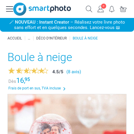
🪄
NOUVEAU : Instant Creator
– Réalisez votre livre photo
sans effort et en quelques secondes. Lancez-vous 📖
ACCUEIL
DÉCO D'INTÉRIEUR
BOULE À NEIGE
Boule à neige
4.5
/
5
(8 avis)
16,
95
Dès
Frais de port en sus, TVA incluse