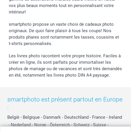
vos plus beaux moments tout en personnalisant votre
B2B smartbusiness
Fête d'anniversaire
Identifiez-vous
intérieur!
Droit de rétractation
Collection naissance
Plan du site
Tous les évènements
Statut de ma commande
smartphoto propose un vaste choix de cadeaux photo
smarfriends
originaux. De quoi faire plaisir à tous les coups! Nos
produits phares sont notamment les tasses, coussins et
smartgarantie
t-shirts personnalisés.
smartbonus
Les livres photo racontent votre propre histoire. Faciles à
créer en ligne, ils sont parfaits pour immortaliser les
photos de mariage ou de vacances et sont très demandés
en été, notamment les livres photo DIN A4 paysage.
smartphoto est présent partout en Europe
:
België
-
Belgique
-
Danmark
-
Deutschland
-
France
-
Ireland
-
Nederland
-
Norge
-
Österreich
-
Schweiz
-
Suisse
-