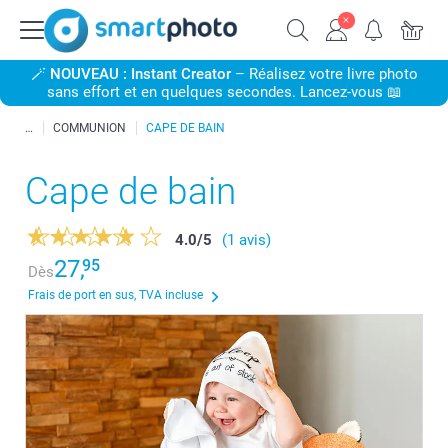
🪄
NOUVEAU : Instant Creator
– Réalisez votre livre photo
sans effort et en quelques secondes. Lancez-vous 📖
COMMUNION
CAPE DE BAIN
Cape de bain
4.0
/
5
(1 avis)
27,
95
Dès
Frais de port en sus, TVA incluse