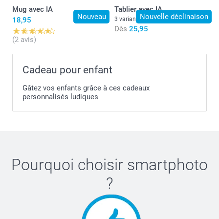
Mug avec IA
Tablier avec IA
Nouveau
Nouvelle déclinaison
18,95
3 variantes
Dès
25,95
(2 avis)
Cadeau pour enfant
Laver à l'envers à basse température, cycle délicat.
Gâtez vos enfants grâce à ces cadeaux
Nous recommandons un lavage à 30 degrés Celsius.
personnalisés ludiques
Utilisez un détergent doux, évitez l'eau de Javel et
l'assouplissant.
Sécher à l'air libre ou dans un sèche-linge à basse
température.
Pourquoi choisir
smartphoto
?