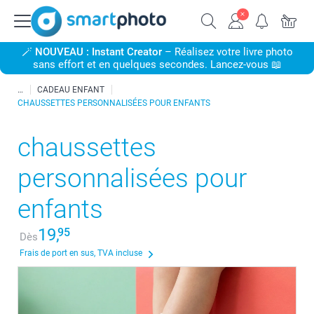
🪄
NOUVEAU : Instant Creator
– Réalisez votre livre photo
sans effort et en quelques secondes. Lancez-vous 📖
CADEAU ENFANT
CHAUSSETTES PERSONNALISÉES POUR ENFANTS
chaussettes
personnalisées pour
enfants
19,
95
Dès
Frais de port en sus, TVA incluse