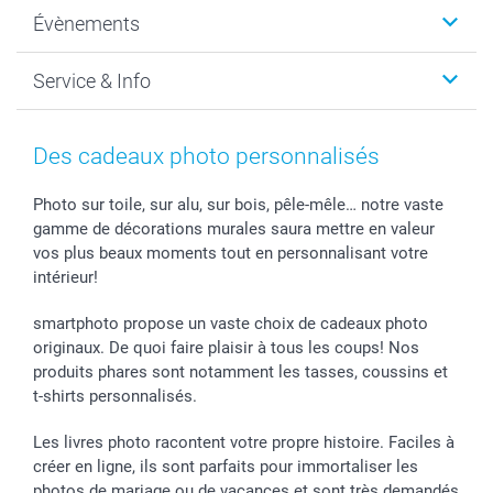
Photo sur toile, Poster & Pêle-mêle
Qui sommes-nous?
Évènements
MyNameBook
Durabilité
Faire-part & Cartes
Protection des données
Noël
Service & Info
Développement photo & Tirage photo
Gestion des cookies
Nouvel An
Coques smartphone
Conditions
Saint-Valentin
Contact & FAQ
Cadres photo & accessoires déco
Mentions Légales
Fête des Mères
Tarifs et frais de livraison
Des cadeaux photo personnalisés
Calendrier photos & Agendas photo
Presse
Fête des Pères
Livraison
Stickers & Etiquettes
Affiliation
Confirmation ou communion
Livraison en 48 heures
Photo sur toile, sur alu, sur bois, pêle-mêle… notre vaste
gamme de décorations murales saura mettre en valeur
Chèque Cadeau
Investor Relations
Mariage
Modes de Paiement
vos plus beaux moments tout en personnalisant votre
B2B smartbusiness
Fête d'anniversaire
Identifiez-vous
intérieur!
Droit de rétractation
Collection naissance
Plan du site
Tous les évènements
Statut de ma commande
smartphoto propose un vaste choix de cadeaux photo
smarfriends
originaux. De quoi faire plaisir à tous les coups! Nos
produits phares sont notamment les tasses, coussins et
smartgarantie
t-shirts personnalisés.
smartbonus
Les livres photo racontent votre propre histoire. Faciles à
créer en ligne, ils sont parfaits pour immortaliser les
photos de mariage ou de vacances et sont très demandés