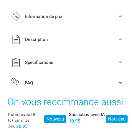
Information de prix
Tous les prix sont en francs suisses (CHF), TVA incluse et
Description
hors frais de port.
Spécifications
FAQ
On vous recommande aussi
T-shirt avec IA
Sac cabas avec IA
Nouveau
Nouveau
10+ variantes
19,95
Dès
20,95