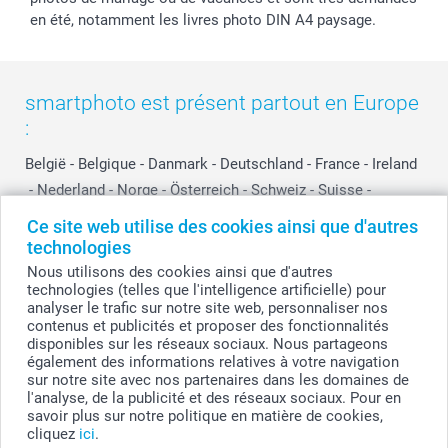
en été, notamment les livres photo DIN A4 paysage.
smartphoto est présent partout en Europe
:
België
-
Belgique
-
Danmark
-
Deutschland
-
France
-
Ireland
-
Nederland
-
Norge
-
Österreich
-
Schweiz
-
Suisse
-
Switzerland
-
Suomi
-
Sverige
-
United Kingdom
-
Ce site web utilise des cookies ainsi que d'autres
Other Countries
technologies
Nous utilisons des cookies ainsi que d'autres
technologies (telles que l'intelligence artificielle) pour
analyser le trafic sur notre site web, personnaliser nos
Tous les prix sont en francs suisses (CHF), TVA incluse et hors frais de port.
contenus et publicités et proposer des fonctionnalités
disponibles sur les réseaux sociaux. Nous partageons
également des informations relatives à votre navigation
sur notre site avec nos partenaires dans les domaines de
© smartphoto group. Tous droits réservés
l'analyse, de la publicité et des réseaux sociaux. Pour en
savoir plus sur notre politique en matière de cookies,
cliquez
ici
.