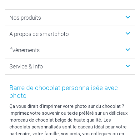
Nos produits
Livre photo
A propos de smartphoto
Cadeaux photo
Photo sur toile, Poster & Pêle-mêle
Qui sommes-nous?
Évènements
MyNameBook
Durabilité
Faire-part & Cartes
Protection des données
Noël
Service & Info
Développement photo & Tirage photo
Gestion des cookies
Nouvel An
Coques smartphone
Conditions
Saint-Valentin
Contact & FAQ
Cadres photo & accessoires déco
Mentions Légales
Fête des Mères
Tarifs et frais de livraison
Barre de chocolat personnalisée avec
Calendrier photos & Agendas photo
Presse
Fête des Pères
Livraison
photo
Stickers & Etiquettes
Affiliation
Confirmation ou communion
Livraison en 48 heures
Ça vous dirait d'imprimer votre photo sur du chocolat ?
Chèque Cadeau
Investor Relations
Mariage
Modes de Paiement
Imprimez votre souvenir ou texte préféré sur un délicieux
B2B smartbusiness
Fête d'anniversaire
Identifiez-vous
morceau de chocolat belge de haute qualité. Les
Droit de rétractation
Collection naissance
Plan du site
chocolats personnalisés sont le cadeau idéal pour votre
Tous les évènements
Statut de ma commande
partenaire, votre famille, vos amis, vos collègues ou en