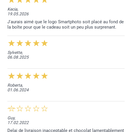
Kecia,
Quelles sont les dimensions exactes du Chocotelegram
19.05.2026
?
J'aurais aimé que le logo Smartphoto soit placé au fond de
la boîte pour que le cadeau soit un peu plus surprenant.
Sylvette,
06.08.2025
Roberta,
01.06.2024
Guy,
17.02.2022
Delai de livraison inacceptable et chocolat lamentablement