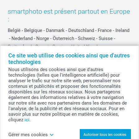
smartphoto est présent partout en Europe
:
België
-
Belgique
-
Danmark
-
Deutschland
-
France
-
Ireland
-
Nederland
-
Norge
-
Österreich
-
Schweiz
-
Suisse
-
Switzerland
-
Suomi
-
Sverige
-
United Kingdom
-
Other Countries
Ce site web utilise des cookies ainsi que d'autres
technologies
Nous utilisons des cookies ainsi que d'autres
technologies (telles que l'intelligence artificielle) pour
Tous les prix sont en francs suisses (CHF), TVA incluse et hors frais de port.
analyser le trafic sur notre site web, personnaliser nos
contenus et publicités et proposer des fonctionnalités
disponibles sur les réseaux sociaux. Nous partageons
également des informations relatives à votre navigation
© smartphoto group. Tous droits réservés
sur notre site avec nos partenaires dans les domaines de
l'analyse, de la publicité et des réseaux sociaux. Pour en
savoir plus sur notre politique en matière de cookies,
cliquez
ici
.
Personnalisez votre Chocolat rectangle 24
pièces
Gérer mes cookies
Autoriser tous les cookies