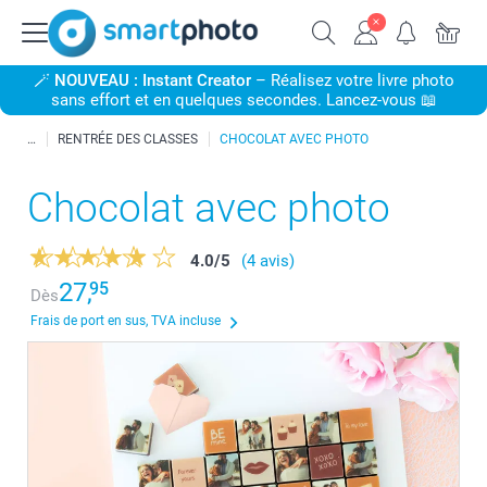
🪄
NOUVEAU : Instant Creator
– Réalisez votre livre photo
sans effort et en quelques secondes. Lancez-vous 📖
RENTRÉE DES CLASSES
CHOCOLAT AVEC PHOTO
Chocolat avec photo
4.0
/
5
(4 avis)
27,
95
Dès
Frais de port en sus, TVA incluse