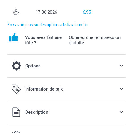
17.08.2026
6,95
En savoir plus sur les options de livraison
Vous avez fait une
Obtenez une réimpression
fôte ?
gratuite
Options
Gardez-le au frais s'il voyage au chaud
Information de prix
2,50 / pièce
Tous les prix sont en francs suisses (CHF), TVA incluse et
Description
hors frais de port.