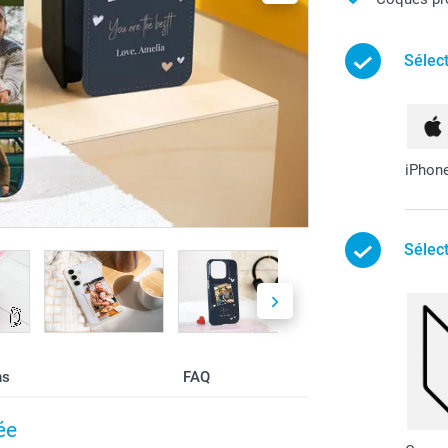
Sélec
iPhon
Sélec
ns
FAQ
ée