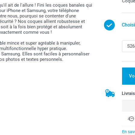
Coque 
l ait de l'allure ! Fini les coques banales qui
our iPhone et Samsung, votre téléphone
entre nous, pourquoi se contenter d'une
sécurité ? Nos coques allient robustesse et
Chois
oit à la fois bien protégé et absolument
– exactement comme vous !
ble mince et super agréable à manipuler,
 multifonctionnelle hyper pratique.
Samsung. Elles sont faciles à personnaliser
os photos et textes personnels.
Vo
Livrai
En savo