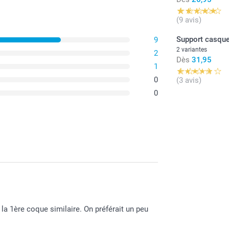
(9 avis)
Support casque
9
2 variantes
2
Dès
31,95
1
0
(3 avis)
0
La coque
(TPU), qu
graisse e
Les coqu
partir d'
solide t
La coque
synthétiq
La coque
la 1ère coque similaire. On préférait un peu
robuste 
format c