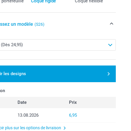
portefeuille
Coque rigide
Coque flexible
issez un modèle
(S26)
ir les designs
son
Date
Prix
13.08.2026
6,95
ir plus sur les options de livraison