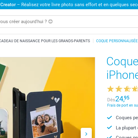
 Creator
– Réalisez votre livre photo sans effort et en quelques se
CADEAU DE NAISSANCE POUR LES GRANDS-PARENTS
COQUE PERSONNALISÉE
Coque
iPhon
24,
95
Dès
Frais de port en s
Coques per
La plupart
Coques pro