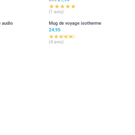
(1 avis)
 audio
Mug de voyage isotherme
24,95
(4 avis)
 flexible est fabriquée en polyuréthane thermoplastique
i est élastique, transparent, et résistant à l'huile, à la
t à l'abrasion.
es rigides pour iPhone et Samsung sont fabriquées à
un plastique résistant et rigide qui offre une protection
out en préservant la finesse de votre téléphone.
 portefeuille Samsung est conçue à partir d'un matériau
ue avec un aspect cuir noir élégant alliant solidité et style.
 portefeuille pour iPhone combine une base de protection
avec un design pratique conçu pour ranger vos cartes au
arte de banque.