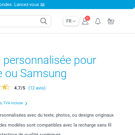
condes. Lancez-vous 📖
FR
 personnalisée pour
e ou Samsung
4.7
/
5
(12 avis)
us, TVA incluse
sonnalisées avec du texte, photos, ou designs originaux
 des modèles sont compatibles avec la recharge sans fil
tectrice de qualité supérieure