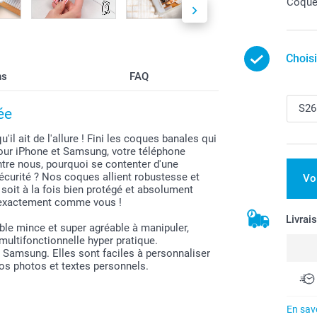
Coque 
Chois
ns
FAQ
ée
l ait de l'allure ! Fini les coques banales qui
our iPhone et Samsung, votre téléphone
entre nous, pourquoi se contenter d'une
sécurité ? Nos coques allient robustesse et
Vo
oit à la fois bien protégé et absolument
– exactement comme vous !
Livrai
ble mince et super agréable à manipuler,
 multifonctionnelle hyper pratique.
Samsung. Elles sont faciles à personnaliser
os photos et textes personnels.
En savo