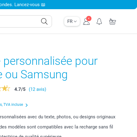
condes. Lancez-vous 📖
FR
 personnalisée pour
e ou Samsung
4.7
/
5
(12 avis)
us, TVA incluse
sonnalisées avec du texte, photos, ou designs originaux
 des modèles sont compatibles avec la recharge sans fil
tectrice de qualité supérieure