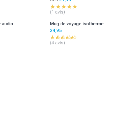
(1 avis)
 audio
Mug de voyage isotherme
24,95
(4 avis)
 flexible est fabriquée en polyuréthane thermoplastique
i est élastique, transparent, et résistant à l'huile, à la
t à l'abrasion.
es rigides pour iPhone et Samsung sont fabriquées à
un plastique résistant et rigide qui offre une protection
out en préservant la finesse de votre téléphone.
 portefeuille Samsung est conçue à partir d'un matériau
ue avec un aspect cuir noir élégant alliant solidité et style.
 portefeuille pour iPhone combine une base de protection
avec un design pratique conçu pour ranger vos cartes au
arte de banque.