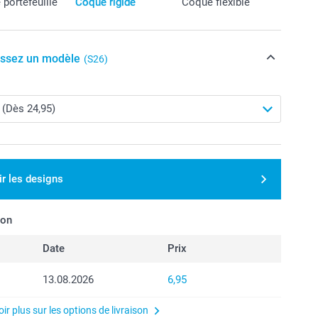
portefeuille
Coque rigide
Coque flexible
issez un modèle
(S26)
ir les designs
son
Date
Prix
13.08.2026
6,95
ir plus sur les options de livraison