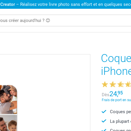
 Creator
– Réalisez votre livre photo sans effort et en quelques se
Coque
iPhon
24,
95
Dès
Frais de port en s
Coques per
La plupart
Coques pro