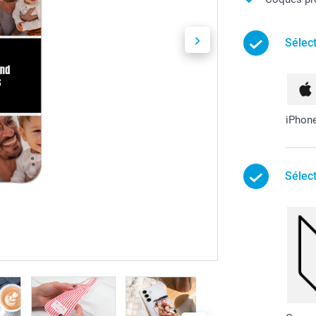
Sélec
iPhon
Sélec