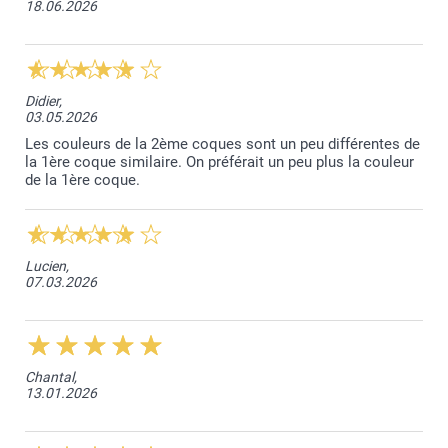
18.06.2026
et résistant à l'huile, à la graisse et à l'abrasion.
Les coques rigides pour iPhone et Samsung sont
fabriquées à partir d'un plastique résistant et rigide qui
offre une protection solide tout en préservant la finesse
de votre téléphone.
Didier,
03.05.2026
La coque portefeuille Samsung est conçue à partir d'un
matériau synthétique avec un aspect cuir noir élégant
Les couleurs de la 2ème coques sont un peu différentes de
la 1ère coque similaire. On préférait un peu plus la couleur
alliant solidité et style.
de la 1ère coque.
La coque portefeuille pour iPhone combine une base de
protection robuste avec un design pratique conçu pour
ranger vos cartes au format carte de banque.
Lucien,
07.03.2026
Chantal,
13.01.2026