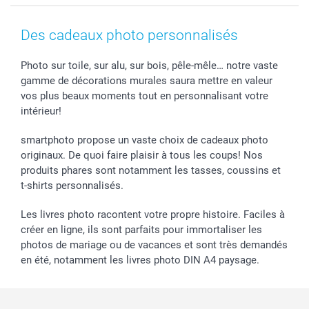
Coques smartphone
Conditions
Saint-Valentin
Contact & FAQ
Cadres photo & accessoires déco
Mentions Légales
Fête des Mères
Tarifs et frais de livraison
Des cadeaux photo personnalisés
Calendrier photos & Agendas photo
Presse
Fête des Pères
Livraison
Stickers & Etiquettes
Affiliation
Confirmation ou communion
Livraison en 48 heures
Photo sur toile, sur alu, sur bois, pêle-mêle… notre vaste
gamme de décorations murales saura mettre en valeur
Chèque Cadeau
Investor Relations
Mariage
Modes de Paiement
vos plus beaux moments tout en personnalisant votre
B2B smartbusiness
Fête d'anniversaire
Identifiez-vous
intérieur!
Droit de rétractation
Collection naissance
Plan du site
Tous les évènements
Statut de ma commande
smartphoto propose un vaste choix de cadeaux photo
smarfriends
originaux. De quoi faire plaisir à tous les coups! Nos
produits phares sont notamment les tasses, coussins et
smartgarantie
t-shirts personnalisés.
smartbonus
Les livres photo racontent votre propre histoire. Faciles à
créer en ligne, ils sont parfaits pour immortaliser les
photos de mariage ou de vacances et sont très demandés
en été, notamment les livres photo DIN A4 paysage.