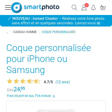
🪄
NOUVEAU : Instant Creator
– Réalisez votre livre photo
sans effort et en quelques secondes. Lancez-vous 📖
CADEAU HOMME
COQUE PERSONNALISÉE
Coque personnalisée
pour iPhone ou
Samsung
4.7
/
5
(12 avis)
24,
95
Dès
Frais de port en sus, TVA incluse