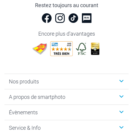
Restez toujours au courant
Encore plus d'avantages
Nos produits
Livre photo
A propos de smartphoto
Cadeaux photo
Photo sur toile, Poster & Pêle-mêle
Qui sommes-nous?
Évènements
MyNameBook
Durabilité
Faire-part & Cartes
Protection des données
Noël
Service & Info
Développement photo & Tirage photo
Gestion des cookies
Nouvel An