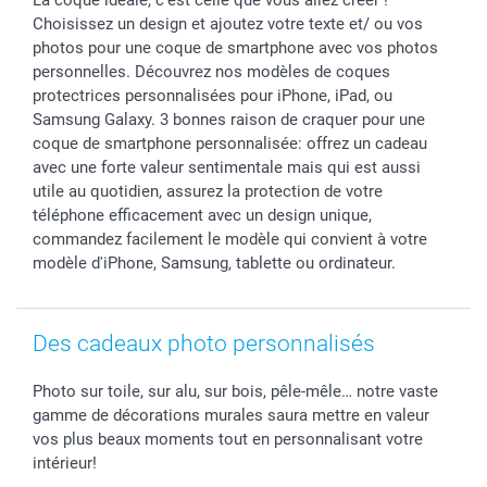
La coque idéale, c'est celle que vous allez créer !
Tous les évènements
Statut de ma commande
Choisissez un design et ajoutez votre texte et/ ou vos
photos pour une coque de smartphone avec vos photos
smarfriends
personnelles. Découvrez nos modèles de coques
smartgarantie
protectrices personnalisées pour iPhone, iPad, ou
smartbonus
Samsung Galaxy. 3 bonnes raison de craquer pour une
coque de smartphone personnalisée: offrez un cadeau
avec une forte valeur sentimentale mais qui est aussi
utile au quotidien, assurez la protection de votre
téléphone efficacement avec un design unique,
commandez facilement le modèle qui convient à votre
modèle d'iPhone, Samsung, tablette ou ordinateur.
Des cadeaux photo personnalisés
Photo sur toile, sur alu, sur bois, pêle-mêle… notre vaste
gamme de décorations murales saura mettre en valeur
vos plus beaux moments tout en personnalisant votre
intérieur!