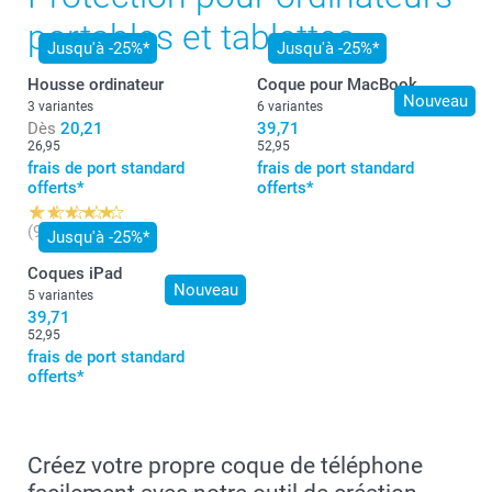
portables et tablettes
Jusqu'à -25%*
Jusqu'à -25%*
Housse ordinateur
Coque pour MacBook
Nouveau
3 variantes
6 variantes
Dès
20,21
39,71
26,95
52,95
frais de port standard
frais de port standard
offerts*
offerts*
(9 avis)
Jusqu'à -25%*
Coques iPad
Nouveau
5 variantes
39,71
52,95
frais de port standard
offerts*
Créez votre propre coque de téléphone