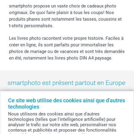
smartphoto propose un vaste choix de cadeaux photo
originaux. De quoi faire plaisir à tous les coups! Nos
produits phares sont notamment les tasses, coussins et
t-shirts personnalisés.
Les livres photo racontent votre propre histoire. Faciles à
créer en ligne, ils sont parfaits pour immortaliser les
photos de mariage ou de vacances et sont très demandés
en été, notamment les livres photo DIN A4 paysage.
smartphoto est présent partout en Europe
:
Ce site web utilise des cookies ainsi que d'autres
België
-
Belgique
-
Danmark
-
Deutschland
-
France
-
Ireland
technologies
-
Nederland
-
Norge
-
Österreich
-
Schweiz
-
Suisse
-
Nous utilisons des cookies ainsi que d'autres
Switzerland
-
Suomi
-
Sverige
-
United Kingdom
-
technologies (telles que l'intelligence artificielle) pour
Other Countries
analyser le trafic sur notre site web, personnaliser nos
contenus et publicités et proposer des fonctionnalités