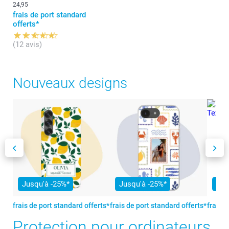
24,95
frais de port standard
offerts*
(12 avis)
Nouveaux designs
Jusqu'à -25%*
Jusqu'à -25%*
Jus
frais de port standard offerts*
frais de port standard offerts*
frais d
Protection pour ordinateurs