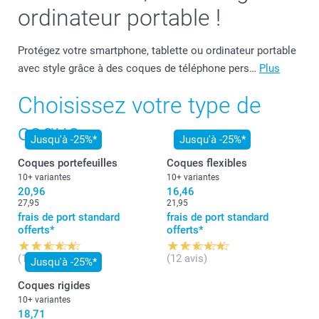
ordinateur portable !
Protégez votre smartphone, tablette ou ordinateur portable
avec style grâce à des coques de téléphone pers…
Plus
Choisissez votre type de
coque
Jusqu'à -25%*
Jusqu'à -25%*
Coques portefeuilles
Coques flexibles
10+ variantes
10+ variantes
20,96
16,46
27,95
21,95
frais de port standard
frais de port standard
offerts*
offerts*
(12 avis)
(12 avis)
Jusqu'à -25%*
Coques rigides
10+ variantes
18,71