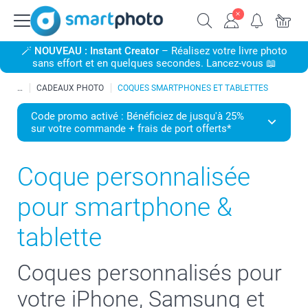
🪄
NOUVEAU : Instant Creator
– Réalisez votre livre photo
sans effort et en quelques secondes. Lancez-vous 📖
CADEAUX PHOTO
COQUES SMARTPHONES ET TABLETTES
Code promo activé : Bénéficiez de jusqu'à 25%
sur votre commande + frais de port offerts*
Coque personnalisée
pour smartphone &
tablette
Coques personnalisés pour
votre iPhone, Samsung et