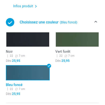
Infos produit
Choisissez une couleur
(Bleu foncé)
Noir
Vert forêt
22
7 cm
22
7 cm
Dès
25,95
Dès
25,95
Bleu foncé
22
7 cm
Dès
25,95