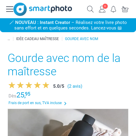
🪄
NOUVEAU : Instant Creator
– Réalisez votre livre photo
sans effort et en quelques secondes. Lancez-vous 📖
IDÉE CADEAU MAÎTRESSE
GOURDE AVEC NOM
Gourde avec nom de la
maîtresse
5.0
/
5
(2 avis)
25,
95
Dès
Frais de port en sus, TVA incluse