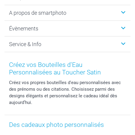
Livre photo
A propos de smartphoto
Cadeaux photo
Photo sur toile, Poster & Pêle-mêle
Qui sommes-nous?
Évènements
MyNameBook
Durabilité
Faire-part & Cartes
Protection des données
Noël
Service & Info
Développement photo & Tirage photo
Gestion des cookies
Nouvel An
Coques smartphone
Conditions
Saint-Valentin
Contact & FAQ
Cadres photo & accessoires déco
Mentions Légales
Fête des Mères
Tarifs et frais de livraison
Créez vos Bouteilles d'Eau
Calendrier photos & Agendas photo
Presse
Fête des Pères
Livraison
Personnalisées au Toucher Satin
Stickers & Etiquettes
Affiliation
Confirmation ou communion
Livraison en 48 heures
Créez vos propres bouteilles d'eau personnalisées avec
Chèque Cadeau
Investor Relations
Mariage
Modes de Paiement
des prénoms ou des citations. Choisissez parmi des
B2B smartbusiness
Fête d'anniversaire
Identifiez-vous
designs élégants et personnalisez le cadeau idéal dès
Droit de rétractation
Collection naissance
Plan du site
aujourd’hui.
Tous les évènements
Statut de ma commande
smarfriends
Des cadeaux photo personnalisés
smartgarantie
smartbonus