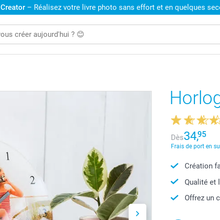
 Creator
– Réalisez votre livre photo sans effort et en quelques se
Horlo
34,
95
Dès
Frais de port en s
Création f
Qualité et 
Offrez un 