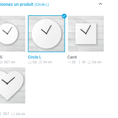
tionnez un produit
(Circle L)
 S
Circle L
Carré
20,7 cm
29 cm
20
20
0,6
0,6 cm
28,7
0,6 cm