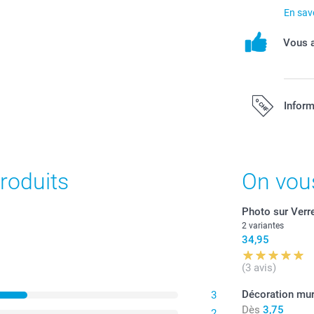
En savo
Vous a
Inform
Tous les prix s
port.
roduits
On vou
Photo sur Verr
2 variantes
34,95
(3 avis)
Décoration mur
3
Dès
3,75
2