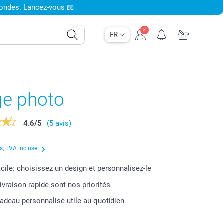
condes. Lancez-vous 📖
FR
ge photo
4.6
/
5
(5 avis)
us, TVA incluse
acile: choisissez un design et personnalisez-le
livraison rapide sont nos priorités
cadeau personnalisé utile au quotidien