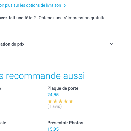
ir plus sur les options de livraison
vez fait une fôte ?
Obtenez une réimpression gratuite
ation de prix
ont en francs suisses (CHF), TVA incluse et hors frais de
s recommande aussi
e
Plaque de porte
24,95
(1 avis)
ale
Présentoir Photos
15,95