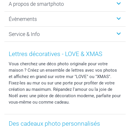
A propos de smartphoto
Cadeaux photo
Photo sur toile, Poster & Pêle-mêle
Qui sommes-nous?
Évènements
MyNameBook
Durabilité
Faire-part & Cartes
Protection des données
Noël
Service & Info
Développement photo & Tirage photo
Gestion des cookies
Nouvel An
Coques smartphone
Conditions
Saint-Valentin
Contact & FAQ
Cadres photo & accessoires déco
Mentions Légales
Fête des Mères
Tarifs et frais de livraison
Lettres décoratives - LOVE & XMAS
Calendrier photos & Agendas photo
Presse
Fête des Pères
Livraison
Vous cherchez une déco photo originale pour votre
Stickers & Etiquettes
Affiliation
Confirmation ou communion
Livraison en 48 heures
maison ? Créez un ensemble de lettres avec vos photos
Chèque Cadeau
Investor Relations
Mariage
Modes de Paiement
et affichez en grand sur votre mur "LOVE" ou "XMAS".
B2B smartbusiness
Fête d'anniversaire
Identifiez-vous
Fixez-les au mur ou sur une porte pour profiter de votre
Droit de rétractation
Collection naissance
Plan du site
création au maximum. Répandez l'amour ou la joie de
Noël avec une pièce de décoration moderne, parfaite pour
Tous les évènements
Statut de ma commande
vous-même ou comme cadeau.
smarfriends
smartgarantie
smartbonus
Des cadeaux photo personnalisés