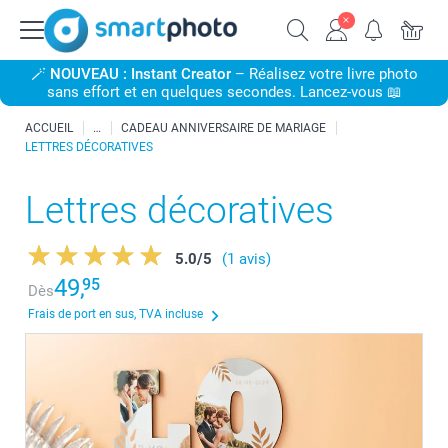
🪄
NOUVEAU : Instant Creator
– Réalisez votre livre photo
sans effort et en quelques secondes. Lancez-vous 📖
ACCUEIL
CADEAU ANNIVERSAIRE DE MARIAGE
LETTRES DÉCORATIVES
Lettres décoratives
5.0
/
5
(1 avis)
49,
95
Dès
Frais de port en sus, TVA incluse