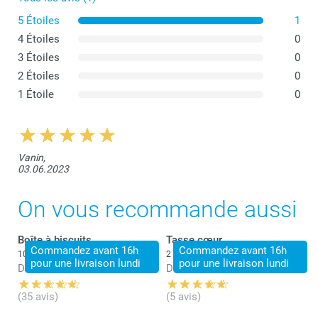
5 Étoiles
1
4 Étoiles
0
3 Étoiles
0
2 Étoiles
0
1 Étoile
0
Vanin,
03.06.2023
On vous recommande aussi
Boîte à biscuits
Tasse cœur
Commandez avant 16h
Commandez avant 16h
10 variantes
2 variantes
pour une livraison lundi
pour une livraison lundi
Dès
24,95
Dès
16,95
(35 avis)
(5 avis)