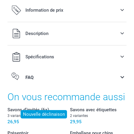
Information de prix
Tous les prix sont en francs suisses (CHF), TVA incluse et
Description
hors frais de port.
Spécifications
FAQ
On vous recommande aussi
Savons d'invités (6x)
Savons avec étiquettes
Nouvelle déclinaison
3 variantes
2 variantes
26,95
29,95
Présentoir
Emballage pour chips