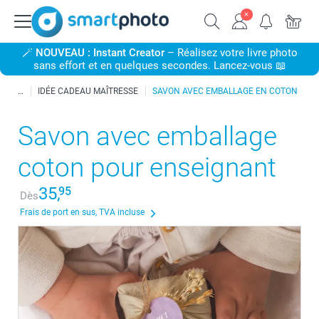
🪄
NOUVEAU : Instant Creator
– Réalisez votre livre photo
sans effort et en quelques secondes. Lancez-vous 📖
IDÉE CADEAU MAÎTRESSE
SAVON AVEC EMBALLAGE EN COTON
Savon avec emballage
coton pour enseignant
35,
95
Dès
Frais de port en sus, TVA incluse