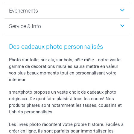
Photo sur toile, Poster & Pêle-mêle
Qui sommes-nous?
Évènements
MyNameBook
Durabilité
Faire-part & Cartes
Protection des données
Noël
Service & Info
Développement photo & Tirage photo
Gestion des cookies
Nouvel An
Coques smartphone
Conditions
Saint-Valentin
Contact & FAQ
Cadres photo & accessoires déco
Mentions Légales
Fête des Mères
Tarifs et frais de livraison
Des cadeaux photo personnalisés
Calendrier photos & Agendas photo
Presse
Fête des Pères
Livraison
Stickers & Etiquettes
Affiliation
Confirmation ou communion
Livraison en 48 heures
Photo sur toile, sur alu, sur bois, pêle-mêle… notre vaste
gamme de décorations murales saura mettre en valeur
Chèque Cadeau
Investor Relations
Mariage
Modes de Paiement
vos plus beaux moments tout en personnalisant votre
B2B smartbusiness
Fête d'anniversaire
Identifiez-vous
intérieur!
Droit de rétractation
Collection naissance
Plan du site
Tous les évènements
Statut de ma commande
smartphoto propose un vaste choix de cadeaux photo
smarfriends
originaux. De quoi faire plaisir à tous les coups! Nos
produits phares sont notamment les tasses, coussins et
smartgarantie
t-shirts personnalisés.
smartbonus
Les livres photo racontent votre propre histoire. Faciles à
créer en ligne, ils sont parfaits pour immortaliser les