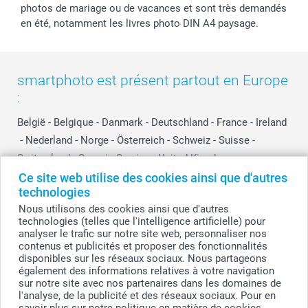
photos de mariage ou de vacances et sont très demandés
en été, notamment les livres photo DIN A4 paysage.
smartphoto est présent partout en Europe
:
België
-
Belgique
-
Danmark
-
Deutschland
-
France
-
Ireland
-
Nederland
-
Norge
-
Österreich
-
Schweiz
-
Suisse
-
Switzerland
-
Suomi
-
Sverige
-
United Kingdom
-
Other Countries
Ce site web utilise des cookies ainsi que d'autres
technologies
Nous utilisons des cookies ainsi que d'autres
technologies (telles que l'intelligence artificielle) pour
Tous les prix sont en francs suisses (CHF), TVA incluse et hors frais de port.
analyser le trafic sur notre site web, personnaliser nos
contenus et publicités et proposer des fonctionnalités
disponibles sur les réseaux sociaux. Nous partageons
également des informations relatives à votre navigation
© smartphoto group. Tous droits réservés
sur notre site avec nos partenaires dans les domaines de
l'analyse, de la publicité et des réseaux sociaux. Pour en