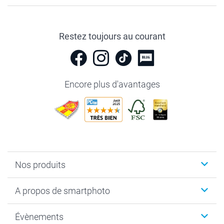
Restez toujours au courant
Encore plus d'avantages
Nos produits
Livre photo
A propos de smartphoto
Cadeaux photo
Photo sur toile, Poster & Pêle-mêle
Qui sommes-nous?
Évènements
MyNameBook
Durabilité