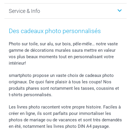
Faire-part & Cartes
Protection des données
Noël
Service & Info
Développement photo & Tirage photo
Gestion des cookies
Nouvel An
Coques smartphone
Conditions
Saint-Valentin
Contact & FAQ
Cadres photo & accessoires déco
Mentions Légales
Fête des Mères
Tarifs et frais de livraison
Des cadeaux photo personnalisés
Calendrier photos & Agendas photo
Presse
Fête des Pères
Livraison
Stickers & Etiquettes
Affiliation
Confirmation ou communion
Livraison en 48 heures
Photo sur toile, sur alu, sur bois, pêle-mêle… notre vaste
gamme de décorations murales saura mettre en valeur
Chèque Cadeau
Investor Relations
Mariage
Modes de Paiement
vos plus beaux moments tout en personnalisant votre
B2B smartbusiness
Fête d'anniversaire
Identifiez-vous
intérieur!
Droit de rétractation
Collection naissance
Plan du site
Tous les évènements
Statut de ma commande
smartphoto propose un vaste choix de cadeaux photo
smarfriends
originaux. De quoi faire plaisir à tous les coups! Nos
produits phares sont notamment les tasses, coussins et
smartgarantie
t-shirts personnalisés.
smartbonus
Les livres photo racontent votre propre histoire. Faciles à
créer en ligne, ils sont parfaits pour immortaliser les
photos de mariage ou de vacances et sont très demandés
en été, notamment les livres photo DIN A4 paysage.