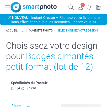
🪄
NOUVEAU : Instant Creator
– Réalisez votre livre photo
sans effort et en quelques secondes. Lancez-vous 📖
ACCUEIL
MAGNETS PHOTO
SÉLECTIONNEZ VOTRE DESIGN
Choisissez votre design
pour
Badges aimantés
petit format (lot de 12)
Spécificités du Produit:
0,4
3,7 cm
Filters
204 modèles disponibles