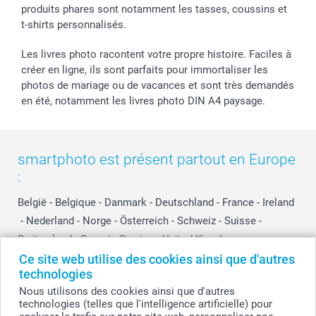
produits phares sont notamment les tasses, coussins et
t-shirts personnalisés.
Les livres photo racontent votre propre histoire. Faciles à
créer en ligne, ils sont parfaits pour immortaliser les
photos de mariage ou de vacances et sont très demandés
en été, notamment les livres photo DIN A4 paysage.
smartphoto est présent partout en Europe
:
België
-
Belgique
-
Danmark
-
Deutschland
-
France
-
Ireland
-
Nederland
-
Norge
-
Österreich
-
Schweiz
-
Suisse
-
Switzerland
-
Suomi
-
Sverige
-
United Kingdom
-
Other Countries
Ce site web utilise des cookies ainsi que d'autres
technologies
Nous utilisons des cookies ainsi que d'autres
technologies (telles que l'intelligence artificielle) pour
Tous les prix sont en francs suisses (CHF), TVA incluse et hors frais de port.