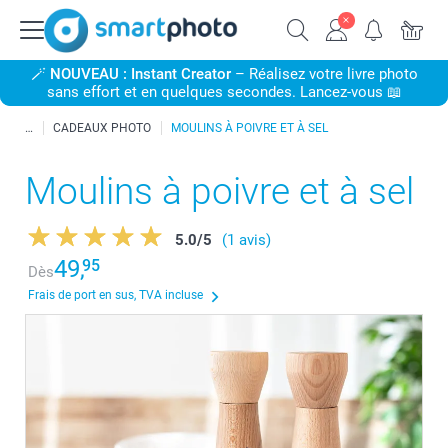
🪄
NOUVEAU : Instant Creator
– Réalisez votre livre photo
sans effort et en quelques secondes. Lancez-vous 📖
CADEAUX PHOTO
MOULINS À POIVRE ET À SEL
Moulins à poivre et à sel
5.0
/
5
(1 avis)
49,
95
Dès
Frais de port en sus, TVA incluse