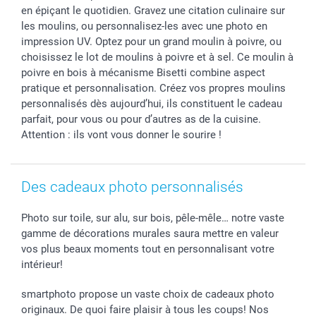
B2B smartbusiness
Fête d'anniversaire
Identifiez-vous
en épiçant le quotidien. Gravez une citation culinaire sur
Droit de rétractation
Collection naissance
Plan du site
les moulins, ou personnalisez-les avec une photo en
Tous les évènements
Statut de ma commande
impression UV. Optez pour un grand moulin à poivre, ou
choisissez le lot de moulins à poivre et à sel. Ce moulin à
smarfriends
poivre en bois à mécanisme Bisetti combine aspect
smartgarantie
pratique et personnalisation. Créez vos propres moulins
smartbonus
personnalisés dès aujourd’hui, ils constituent le cadeau
parfait, pour vous ou pour d’autres as de la cuisine.
Attention : ils vont vous donner le sourire !
Des cadeaux photo personnalisés
Photo sur toile, sur alu, sur bois, pêle-mêle… notre vaste
gamme de décorations murales saura mettre en valeur
vos plus beaux moments tout en personnalisant votre
intérieur!
smartphoto propose un vaste choix de cadeaux photo
originaux. De quoi faire plaisir à tous les coups! Nos