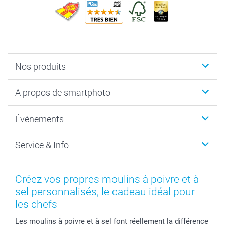
Nos produits
Livre photo
A propos de smartphoto
Cadeaux photo
Photo sur toile, Poster & Pêle-mêle
Qui sommes-nous?
Évènements
MyNameBook
Durabilité
Faire-part & Cartes
Protection des données
Noël
Service & Info
Développement photo & Tirage photo
Gestion des cookies
Nouvel An
Coques smartphone
Conditions
Saint-Valentin
Contact & FAQ
Cadres photo & accessoires déco
Mentions Légales
Fête des Mères
Tarifs et frais de livraison
Créez vos propres moulins à poivre et à
Calendrier photos & Agendas photo
Presse
Fête des Pères
Livraison
sel personnalisés, le cadeau idéal pour
Stickers & Etiquettes
Affiliation
Confirmation ou communion
Livraison en 48 heures
les chefs
Chèque Cadeau
Investor Relations
Mariage
Modes de Paiement
Les moulins à poivre et à sel font réellement la différence