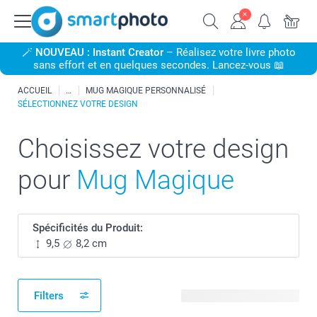
🪄
NOUVEAU : Instant Creator
– Réalisez votre livre photo
sans effort et en quelques secondes. Lancez-vous 📖
ACCUEIL
MUG MAGIQUE PERSONNALISÉ
SÉLECTIONNEZ VOTRE DESIGN
Choisissez votre design
pour
Mug Magique
Spécificités du Produit:
9,5
8,2 cm
Filters
512 modèles disponibles