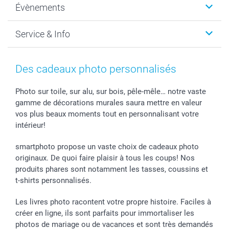
Évènements
MyNameBook
Durabilité
Faire-part & Cartes
Protection des données
Noël
Service & Info
Développement photo & Tirage photo
Gestion des cookies
Nouvel An
Coques smartphone
Conditions
Saint-Valentin
Contact & FAQ
Cadres photo & accessoires déco
Mentions Légales
Fête des Mères
Tarifs et frais de livraison
Des cadeaux photo personnalisés
Calendrier photos & Agendas photo
Presse
Fête des Pères
Livraison
Stickers & Etiquettes
Affiliation
Confirmation ou communion
Livraison en 48 heures
Photo sur toile, sur alu, sur bois, pêle-mêle… notre vaste
gamme de décorations murales saura mettre en valeur
Chèque Cadeau
Investor Relations
Mariage
Modes de Paiement
vos plus beaux moments tout en personnalisant votre
B2B smartbusiness
Fête d'anniversaire
Identifiez-vous
intérieur!
Droit de rétractation
Collection naissance
Plan du site
Tous les évènements
Statut de ma commande
smartphoto propose un vaste choix de cadeaux photo
smarfriends
originaux. De quoi faire plaisir à tous les coups! Nos
produits phares sont notamment les tasses, coussins et
smartgarantie
t-shirts personnalisés.
smartbonus
Les livres photo racontent votre propre histoire. Faciles à
créer en ligne, ils sont parfaits pour immortaliser les
photos de mariage ou de vacances et sont très demandés