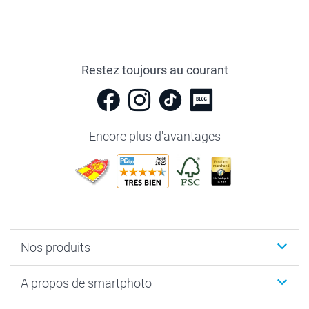
Restez toujours au courant
Encore plus d'avantages
Nos produits
Livre photo
A propos de smartphoto
Cadeaux photo
Photo sur toile, Poster & Pêle-mêle
Qui sommes-nous?