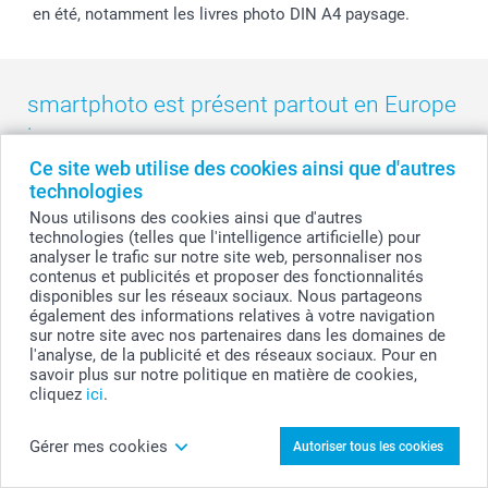
en été, notamment les livres photo DIN A4 paysage.
smartphoto est présent partout en Europe
:
Ce site web utilise des cookies ainsi que d'autres
België
-
Belgique
-
Danmark
-
Deutschland
-
France
-
Ireland
technologies
-
Nederland
-
Norge
-
Österreich
-
Schweiz
-
Suisse
-
Nous utilisons des cookies ainsi que d'autres
Switzerland
-
Suomi
-
Sverige
-
United Kingdom
-
technologies (telles que l'intelligence artificielle) pour
Other Countries
analyser le trafic sur notre site web, personnaliser nos
contenus et publicités et proposer des fonctionnalités
disponibles sur les réseaux sociaux. Nous partageons
également des informations relatives à votre navigation
Tous les prix sont en francs suisses (CHF), TVA incluse et hors frais de port.
sur notre site avec nos partenaires dans les domaines de
l'analyse, de la publicité et des réseaux sociaux. Pour en
savoir plus sur notre politique en matière de cookies,
cliquez
ici
.
© smartphoto group. Tous droits réservés
Gérer mes cookies
Autoriser tous les cookies