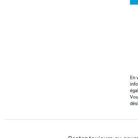
En 
inf
éga
Vou
dés