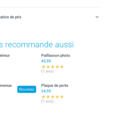
e montage
ation de prix
e
ont en francs suisses (CHF), TVA incluse et hors frais de
s recommande aussi
érieur
Paillasson photo
43,95
(1 avis)
envenue
Plaque de porte
Nouveau
24,95
(1 avis)