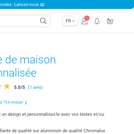
condes. Lancez-vous 📖
FR
e de maison
nnalisée
5.0
/
5
(1 avis)
us, TVA incluse
 un design et personnalisez-le avec vos textes et/ou
rillante de qualité sur aluminium de qualité Chromalux