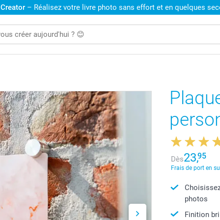
 Creator
– Réalisez votre livre photo sans effort et en quelques se
Plaqu
perso
23,
95
Dès
Frais de port en s
Choisissez
photos
Finition b