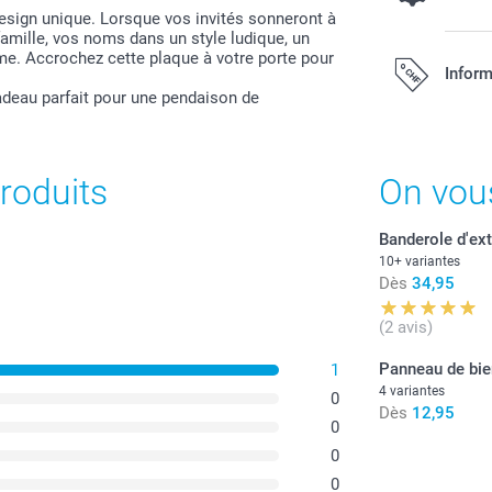
esign unique. Lorsque vos invités sonneront à
famille, vos noms dans un style ludique, un
Système d
e. Accrochez cette plaque à votre porte pour
Inform
adeau parfait pour une pendaison de
17,95 / pièc
Tous les prix s
port.
roduits
On vou
Banderole d'ext
10+ variantes
Dès
34,95
(2 avis)
Panneau de bi
1
4 variantes
0
Dès
12,95
0
0
0