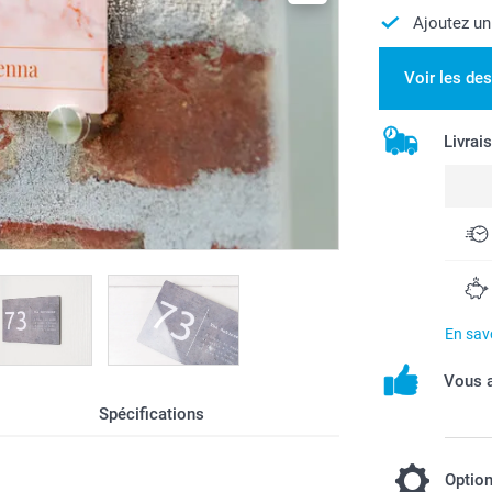
Ajoutez un
Voir les de
Livrai
En savo
Vous a
Spécifications
Optio