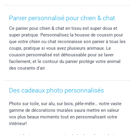
Coques smartphone
Conditions
Saint-Valentin
Contact & FAQ
Cadres photo & accessoires déco
Mentions Légales
Fête des Mères
Tarifs et frais de livraison
Panier personnalisé pour chien & chat
Calendrier photos & Agendas photo
Presse
Fête des Pères
Livraison
Ce panier pour chien & chat en tissu est super doux et
Stickers & Etiquettes
Affiliation
Confirmation ou communion
Livraison en 48 heures
super pratique. Personnalisez la housse de coussin pour
Chèque Cadeau
Investor Relations
Mariage
Modes de Paiement
que votre chien ou chat reconnaisse son panier à tous les
B2B smartbusiness
Fête d'anniversaire
Identifiez-vous
coups, pratique si vous avez plusieurs animaux. Le
Droit de rétractation
Collection naissance
Plan du site
coussin personnalisé est déhoussable pour se laver
facilement, et le contour du panier protège votre animal
Tous les évènements
Statut de ma commande
des courants d'air.
smarfriends
smartgarantie
smartbonus
Des cadeaux photo personnalisés
Photo sur toile, sur alu, sur bois, pêle-mêle… notre vaste
gamme de décorations murales saura mettre en valeur
vos plus beaux moments tout en personnalisant votre
intérieur!