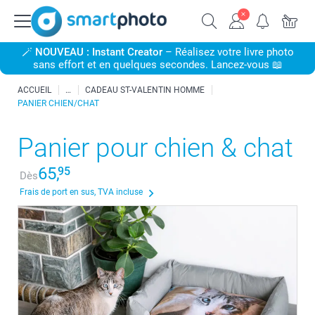
🪄
NOUVEAU : Instant Creator
– Réalisez votre livre photo
sans effort et en quelques secondes. Lancez-vous 📖
ACCUEIL
CADEAU ST-VALENTIN HOMME
PANIER CHIEN/CHAT
Panier pour chien & chat
65,
95
Dès
Frais de port en sus, TVA incluse