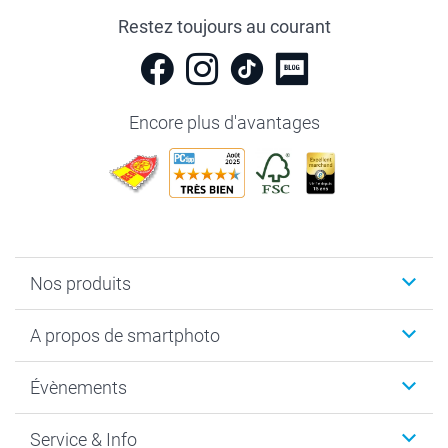
Restez toujours au courant
Encore plus d'avantages
Nos produits
Livre photo
A propos de smartphoto
Cadeaux photo
Photo sur toile, Poster & Pêle-mêle
Qui sommes-nous?
Évènements
MyNameBook
Durabilité
Faire-part & Cartes
Protection des données
Noël
Service & Info
Développement photo & Tirage photo
Gestion des cookies
Nouvel An