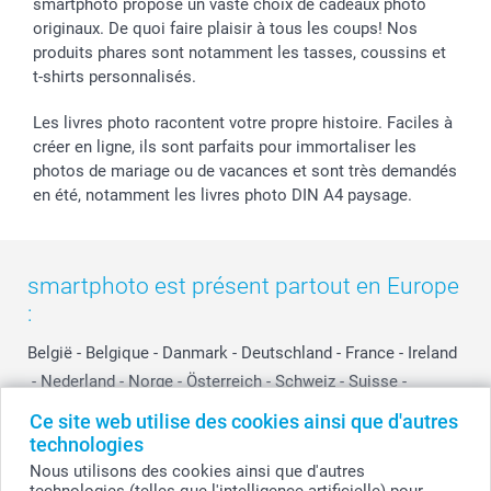
smartphoto propose un vaste choix de cadeaux photo
originaux. De quoi faire plaisir à tous les coups! Nos
produits phares sont notamment les tasses, coussins et
t-shirts personnalisés.
Les livres photo racontent votre propre histoire. Faciles à
créer en ligne, ils sont parfaits pour immortaliser les
photos de mariage ou de vacances et sont très demandés
en été, notamment les livres photo DIN A4 paysage.
smartphoto est présent partout en Europe
:
België
-
Belgique
-
Danmark
-
Deutschland
-
France
-
Ireland
-
Nederland
-
Norge
-
Österreich
-
Schweiz
-
Suisse
-
Switzerland
-
Suomi
-
Sverige
-
United Kingdom
-
Ce site web utilise des cookies ainsi que d'autres
Other Countries
technologies
Nous utilisons des cookies ainsi que d'autres