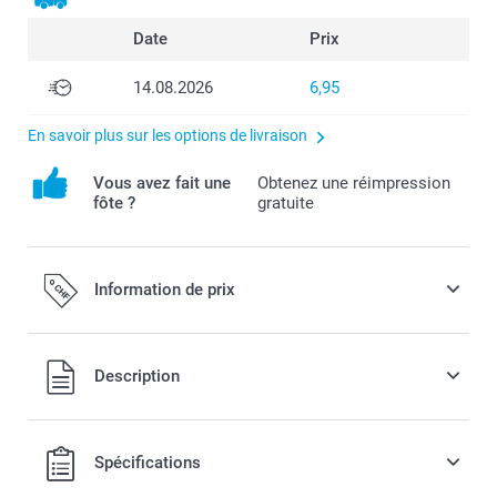
Date
Prix
14.08.2026
6,95
En savoir plus sur les options de livraison
Vous avez fait une
Obtenez une réimpression
fôte ?
gratuite
Information de prix
Tous les prix sont en francs suisses (CHF), TVA incluse et
Description
hors frais de port.
Spécifications