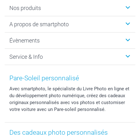
Nos produits
Livre photo
A propos de smartphoto
Cadeaux photo
Photo sur toile, Poster & Pêle-mêle
Qui sommes-nous?
Évènements
MyNameBook
Durabilité
Faire-part & Cartes
Protection des données
Noël
Service & Info
Développement photo & Tirage photo
Gestion des cookies
Nouvel An
Coques smartphone
Conditions
Saint-Valentin
Contact & FAQ
Cadres photo & accessoires déco
Mentions Légales
Fête des Mères
Tarifs et frais de livraison
Pare-Soleil personnalisé
Calendrier photos & Agendas photo
Presse
Fête des Pères
Livraison
Avec smartphoto, le spécialiste du Livre Photo en ligne et
Stickers & Etiquettes
Affiliation
Confirmation ou communion
Livraison en 48 heures
du développement photo numérique, créez des cadeaux
Chèque Cadeau
Investor Relations
Mariage
Modes de Paiement
originaux personnalisés avec vos photos et customiser
B2B smartbusiness
Fête d'anniversaire
Identifiez-vous
votre voiture avec un Pare-soleil personnalisé.
Droit de rétractation
Collection naissance
Plan du site
Tous les évènements
Statut de ma commande
Des cadeaux photo personnalisés
smarfriends