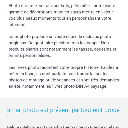
smartgarantie
Photo sur toile, sur alu, sur bois, pêle-mêle… notre vaste
smartbonus
gamme de décorations murales saura mettre en valeur
vos plus beaux moments tout en personnalisant votre
intérieur!
smartphoto propose un vaste choix de cadeaux photo
originaux. De quoi faire plaisir à tous les coups! Nos
produits phares sont notamment les tasses, coussins et
t-shirts personnalisés.
Les livres photo racontent votre propre histoire. Faciles à
créer en ligne, ils sont parfaits pour immortaliser les
photos de mariage ou de vacances et sont très demandés
en été, notamment les livres photo DIN A4 paysage.
smartphoto est présent partout en Europe
:
België
-
Belgique
-
Danmark
-
Deutschland
-
France
-
Ireland