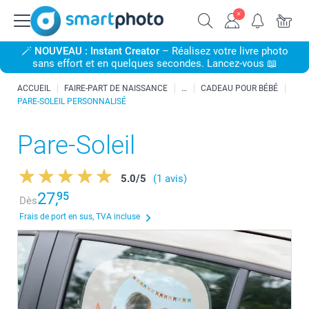
🪄
NOUVEAU : Instant Creator
– Réalisez votre livre photo
sans effort et en quelques secondes. Lancez-vous 📖
ACCUEIL
FAIRE-PART DE NAISSANCE
CADEAU POUR BÉBÉ
PARE-SOLEIL PERSONNALISÉ
Pare-Soleil
5.0
/
5
(1 avis)
27,
95
Dès
Frais de port en sus, TVA incluse