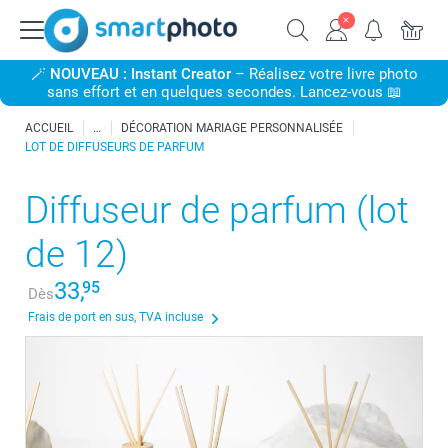
🪄
NOUVEAU : Instant Creator
– Réalisez votre livre photo
sans effort et en quelques secondes. Lancez-vous 📖
ACCUEIL
DÉCORATION MARIAGE PERSONNALISÉE
LOT DE DIFFUSEURS DE PARFUM
Diffuseur de parfum (lot
de 12)
33,
95
Dès
Frais de port en sus, TVA incluse