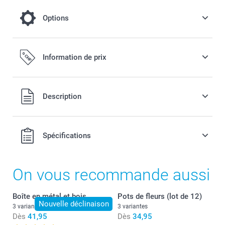
Options
Envie de profiter encore plus longtemps de
Information de prix
votre diffuseur de maison ?
50,00 / pièce
Tous les prix sont en francs suisses (CHF), TVA incluse et
Description
hors frais de port.
Spécifications
On vous recommande aussi
Boîte en métal et bois
Pots de fleurs (lot de 12)
Nouvelle déclinaison
3 variantes
3 variantes
Dès
41,95
Dès
34,95