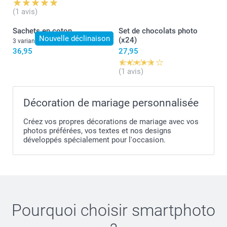
(1 avis)
Sachets en coton
Set de chocolats photo
Nouvelle déclinaison
(x24)
3 variantes
36,95
27,95
(1 avis)
Décoration de mariage personnalisée
Créez vos propres décorations de mariage avec vos
photos préférées, vos textes et nos designs
développés spécialement pour l'occasion.
Bois Naturel : 7cm (Hauteur) x 5,2cm (Diamètre)
Noir / Doré & Blanc : 6,5 cm (Hauteur) x 4,8 cm
(Diamètre)
Pourquoi choisir
smartphoto
Bouchon en plastique qui empêche les fuites pendant