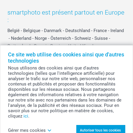
smartphoto est présent partout en Europe
:
België
-
Belgique
-
Danmark
-
Deutschland
-
France
-
Ireland
-
Nederland
-
Norge
-
Österreich
-
Schweiz
-
Suisse
-
Switzerland
-
Suomi
-
Sverige
-
United Kingdom
-
Other Countries
Ce site web utilise des cookies ainsi que d'autres
technologies
Nous utilisons des cookies ainsi que d'autres
technologies (telles que l'intelligence artificielle) pour
Tous les prix sont en francs suisses (CHF), TVA incluse et hors frais de port.
analyser le trafic sur notre site web, personnaliser nos
contenus et publicités et proposer des fonctionnalités
disponibles sur les réseaux sociaux. Nous partageons
également des informations relatives à votre navigation
© smartphoto group. Tous droits réservés
sur notre site avec nos partenaires dans les domaines de
l'analyse, de la publicité et des réseaux sociaux. Pour en
savoir plus sur notre politique en matière de cookies,
cliquez
ici
.
Personnalisez votre Diffuseur de parfum de
maison Blanc Rond (lot de 12)
Gérer mes cookies
Autoriser tous les cookies