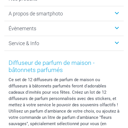
Livre photo
A propos de smartphoto
Cadeaux photo
Photo sur toile, Poster & Pêle-mêle
Qui sommes-nous?
Évènements
MyNameBook
Durabilité
Faire-part & Cartes
Protection des données
Noël
Service & Info
Développement photo & Tirage photo
Gestion des cookies
Nouvel An
Coques smartphone
Conditions
Saint-Valentin
Contact & FAQ
Cadres photo & accessoires déco
Mentions Légales
Fête des Mères
Tarifs et frais de livraison
Diffuseur de parfum de maison -
Calendrier photos & Agendas photo
Presse
Fête des Pères
Livraison
bâtonnets parfumés
Stickers & Etiquettes
Affiliation
Confirmation ou communion
Livraison en 48 heures
Ce set de 12 diffuseurs de parfum de maison ou
Chèque Cadeau
Investor Relations
Mariage
Modes de Paiement
diffuseurs à bâtonnets parfumés feront d'adorables
B2B smartbusiness
Fête d'anniversaire
Identifiez-vous
cadeaux d'invités pour vos fêtes. Créez un lot de 12
Droit de rétractation
Collection naissance
Plan du site
diffuseurs de parfum personnalisés avec des stickers, et
Tous les évènements
Statut de ma commande
mettez à votre service le pouvoir des souvenirs olfactifs !
Utilisez un parfum d'ambiance de votre choix, ou ajoutez à
smarfriends
votre commande un litre de parfum d'ambiance "fleurs
smartgarantie
sauvages", spécialement sélectionné pour vous (en
smartbonus