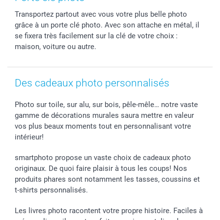
Calendrier photos & Agendas photo
Presse
Fête des Pères
Livraison
Transportez partout avec vous votre plus belle photo
Stickers & Etiquettes
Affiliation
Confirmation ou communion
Livraison en 48 heures
grâce à un porte clé photo. Avec son attache en métal, il
Chèque Cadeau
Investor Relations
Mariage
Modes de Paiement
se fixera très facilement sur la clé de votre choix :
B2B smartbusiness
Fête d'anniversaire
Identifiez-vous
maison, voiture ou autre.
Droit de rétractation
Collection naissance
Plan du site
Tous les évènements
Statut de ma commande
Des cadeaux photo personnalisés
smarfriends
smartgarantie
Photo sur toile, sur alu, sur bois, pêle-mêle… notre vaste
smartbonus
gamme de décorations murales saura mettre en valeur
vos plus beaux moments tout en personnalisant votre
intérieur!
smartphoto propose un vaste choix de cadeaux photo
originaux. De quoi faire plaisir à tous les coups! Nos
produits phares sont notamment les tasses, coussins et
t-shirts personnalisés.
Les livres photo racontent votre propre histoire. Faciles à