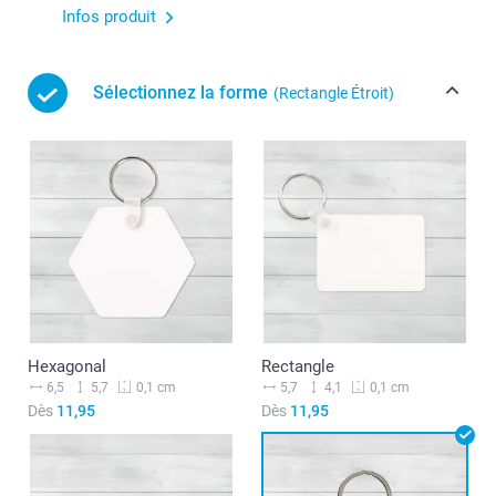
Infos produit
Sélectionnez la forme
(Rectangle Étroit)
Hexagonal
Rectangle
6,5
5,7
5,7
4,1
0,1 cm
0,1 cm
Dès
11,95
Dès
11,95