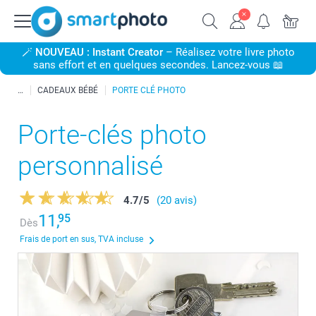
🪄
NOUVEAU : Instant Creator
– Réalisez votre livre photo
sans effort et en quelques secondes. Lancez-vous 📖
CADEAUX BÉBÉ
PORTE CLÉ PHOTO
Porte-clés photo
personnalisé
4.7
/
5
(20 avis)
11,
95
Dès
Frais de port en sus, TVA incluse