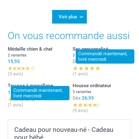
Voir plus
On vous recommande aussi
Médaille chien & chat
Sac personnalisé
Commandé maintenant,
2 variantes
3 variantes
livré mercredi
15,95
Dès
16,95
(3 avis)
(1 avis)
Trousse à maquillage
Housse ordinateur
Commandé maintenant,
16,95
3 variantes
livré mercredi
Dès
26,95
(1 avis)
(9 avis)
Cadeau pour nouveau-né - Cadeau
pour bébé