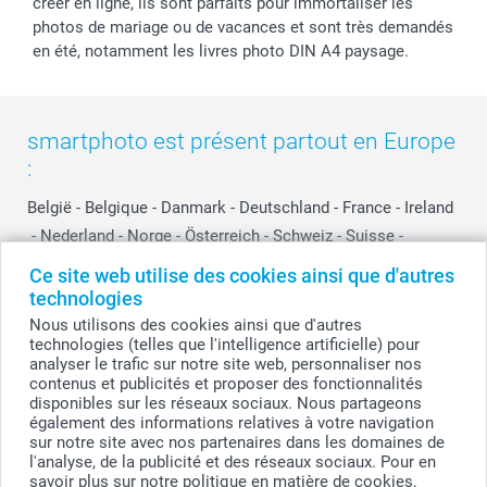
créer en ligne, ils sont parfaits pour immortaliser les
photos de mariage ou de vacances et sont très demandés
en été, notamment les livres photo DIN A4 paysage.
smartphoto est présent partout en Europe
:
België
-
Belgique
-
Danmark
-
Deutschland
-
France
-
Ireland
-
Nederland
-
Norge
-
Österreich
-
Schweiz
-
Suisse
-
Switzerland
-
Suomi
-
Sverige
-
United Kingdom
-
Ce site web utilise des cookies ainsi que d'autres
Other Countries
technologies
Nous utilisons des cookies ainsi que d'autres
technologies (telles que l'intelligence artificielle) pour
analyser le trafic sur notre site web, personnaliser nos
Tous les prix sont en francs suisses (CHF), TVA incluse et hors frais de port.
contenus et publicités et proposer des fonctionnalités
disponibles sur les réseaux sociaux. Nous partageons
également des informations relatives à votre navigation
sur notre site avec nos partenaires dans les domaines de
© smartphoto group. Tous droits réservés
l'analyse, de la publicité et des réseaux sociaux. Pour en
savoir plus sur notre politique en matière de cookies,