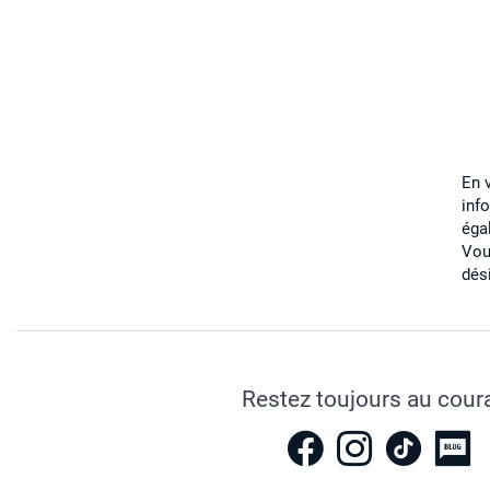
En 
inf
éga
Vou
dés
Restez toujours au cour