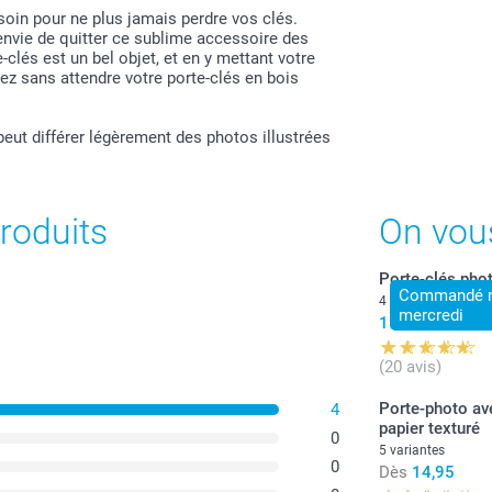
oin pour ne plus jamais perdre vos clés.
envie de quitter ce sublime accessoire des
Tous les prix s
-clés est un bel objet, et en y mettant votre
port.
éez sans attendre votre porte-clés en bois
peut différer légèrement des photos illustrées
roduits
On vou
Porte-clés pho
Commandé ma
4 variantes
mercredi
11,95
(20 avis)
Porte-photo av
4
papier texturé
0
5 variantes
0
Dès
14,95