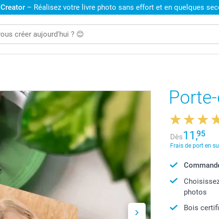
 Creator
– Réalisez votre livre photo sans effort et en quelques se
Porte-
11,
95
Dès
Frais de port en s
Commandé 
Choisissez
photos
Bois certi