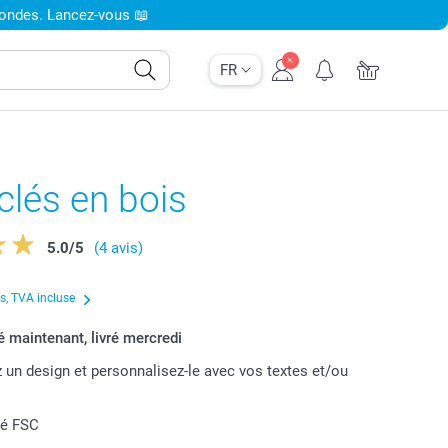
condes. Lancez-vous 📖
FR
clés en bois
5.0
/
5
(4 avis)
us, TVA incluse
maintenant, livré mercredi
 un design et personnalisez-le avec vos textes et/ou
fié FSC