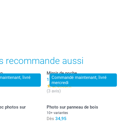
ont en francs suisses (CHF), TVA incluse et hors frais de
s recommande aussi
to
Miroir de poche
intenant, livré
Commandé maintenant, livré
18,95
mercredi
(3 avis)
ec photos sur
Photo sur panneau de bois
10+ variantes
Dès
34,95