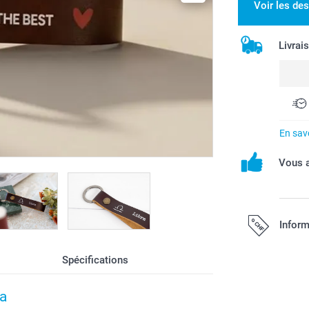
Voir les de
Livrai
En savo
Vous a
Inform
Spécifications
Tous les prix s
port.
pa