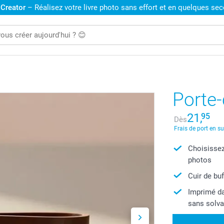
 Creator
– Réalisez votre livre photo sans effort et en quelques se
Porte-
21,
95
Dès
Frais de port en s
Choisissez
photos
Cuir de bu
Imprimé da
sans solva