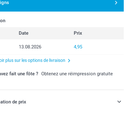
signs
son
Date
Prix
13.08.2026
4,95
ir plus sur les options de livraison
vez fait une fôte ?
Obtenez une réimpression gratuite
ation de prix
ont en francs suisses (CHF), TVA incluse et hors frais de