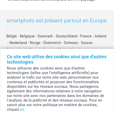
smartphoto est présent partout en Europe
:
België
-
Belgique
-
Danmark
-
Deutschland
-
France
-
Ireland
-
Nederland
-
Norge
-
Österreich
-
Schweiz
-
Suisse
-
Switzerland
-
Suomi
-
Sverige
-
United Kingdom
-
Other Countries
Ce site web utilise des cookies ainsi que d'autres
technologies
Nous utilisons des cookies ainsi que d'autres
technologies (telles que l'intelligence artificielle) pour
Tous les prix sont en francs suisses (CHF), TVA incluse et hors frais de port.
analyser le trafic sur notre site web, personnaliser nos
contenus et publicités et proposer des fonctionnalités
disponibles sur les réseaux sociaux. Nous partageons
également des informations relatives à votre navigation
© smartphoto group. Tous droits réservés
sur notre site avec nos partenaires dans les domaines de
l'analyse, de la publicité et des réseaux sociaux. Pour en
savoir plus sur notre politique en matière de cookies,
cliquez
ici
.
Personnalisez votre Bloc de bois gravé avec