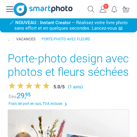
🪄
NOUVEAU : Instant Creator
– Réalisez votre livre photo
sans effort et en quelques secondes. Lancez-vous 📖
VACANCES
PORTE-PHOTO AVEC FLEURS
Porte-photo design avec
photos et fleurs séchées
5.0
/
5
(1 avis)
29,
95
Dès
Frais de port en sus, TVA incluse