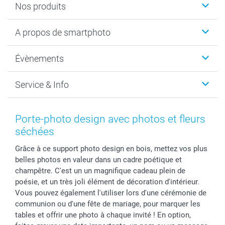
Nos produits
Livre photo
A propos de smartphoto
Cadeaux photo
Photo sur toile, Poster & Pêle-mêle
Qui sommes-nous?
Évènements
MyNameBook
Durabilité
Faire-part & Cartes
Protection des données
Noël
Service & Info
Développement photo & Tirage photo
Gestion des cookies
Nouvel An
Coques smartphone
Conditions
Saint-Valentin
Contact & FAQ
Cadres photo & accessoires déco
Mentions Légales
Fête des Mères
Tarifs et frais de livraison
Porte-photo design avec photos et fleurs
Calendrier photos & Agendas photo
Presse
Fête des Pères
Livraison
séchées
Stickers & Etiquettes
Affiliation
Confirmation ou communion
Livraison en 48 heures
Grâce à ce support photo design en bois, mettez vos plus
Chèque Cadeau
Investor Relations
Mariage
Modes de Paiement
belles photos en valeur dans un cadre poétique et
B2B smartbusiness
Fête d'anniversaire
Identifiez-vous
champêtre. C'est un un magnifique cadeau plein de
Droit de rétractation
Collection naissance
Plan du site
poésie, et un très joli élément de décoration d'intérieur.
Tous les évènements
Statut de ma commande
Vous pouvez également l'utiliser lors d'une cérémonie de
communion ou d'une fête de mariage, pour marquer les
smarfriends
tables et offrir une photo à chaque invité ! En option,
smartgarantie