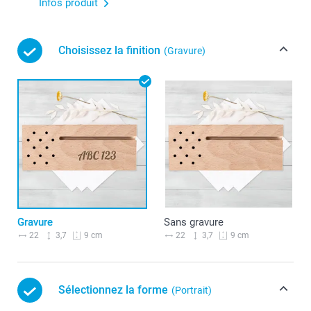
Infos produit
Choisissez la finition
(Gravure)
Gravure
Sans gravure
22
3,7
22
3,7
9 cm
9 cm
Sélectionnez la forme
(Portrait)