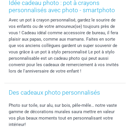
Cadres photo & accessoires déco
Mentions Légales
Fête des Mères
Tarifs et frais de livraison
Idée cadeau photo : pot à crayons
Calendrier photos & Agendas photo
Presse
Fête des Pères
Livraison
personnalisés avec photo - smartphoto
Stickers & Etiquettes
Affiliation
Confirmation ou communion
Livraison en 48 heures
Avec un pot à crayon personnalisé, gardez le sourire de
Chèque Cadeau
Investor Relations
Mariage
Modes de Paiement
vos enfants ou de votre amoureux(se) toujours près de
B2B smartbusiness
Fête d'anniversaire
Identifiez-vous
vous ! Cadeau idéal comme accessoire de bureau, il fera
Droit de rétractation
Collection naissance
Plan du site
plaisir aux papas, comme aux mamans. Faites en sorte
Tous les évènements
Statut de ma commande
que vos anciens collègues gardent un super souvenir de
vous grâce à un pot à stylo personnalisé Le pot à stylo
smarfriends
personnalisable est un cadeau photo qui peut aussi
smartgarantie
convenir pour les cadeaux de remerciement à vos invités
smartbonus
lors de l'anniversaire de votre enfant !
Des cadeaux photo personnalisés
Photo sur toile, sur alu, sur bois, pêle-mêle… notre vaste
gamme de décorations murales saura mettre en valeur
vos plus beaux moments tout en personnalisant votre
intérieur!