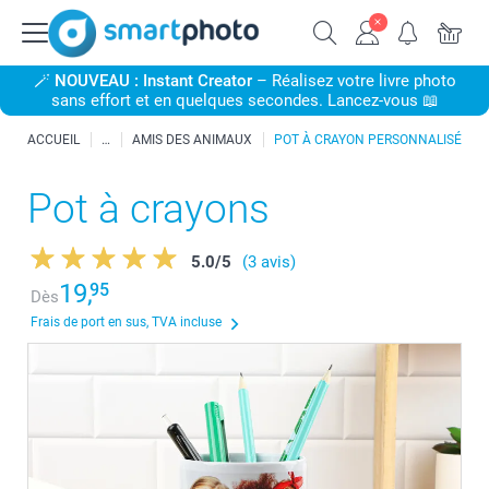
🪄
NOUVEAU : Instant Creator
– Réalisez votre livre photo
sans effort et en quelques secondes. Lancez-vous 📖
ACCUEIL
AMIS DES ANIMAUX
POT À CRAYON PERSONNALISÉ
Pot à crayons
5.0
/
5
(3 avis)
19,
95
Dès
Frais de port en sus, TVA incluse