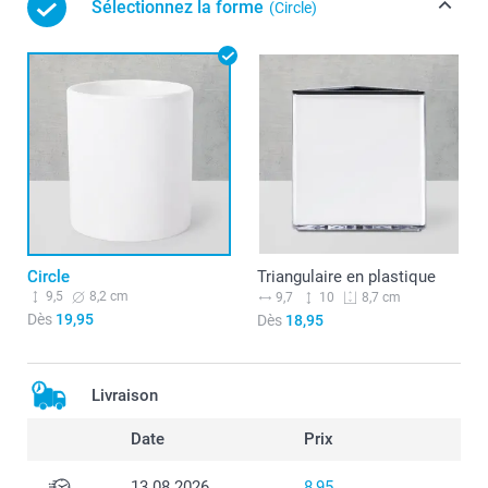
Sélectionnez la forme
(Circle)
Circle
Triangulaire en plastique
9,5
8,2 cm
9,7
10
8,7 cm
Dès
19,95
Dès
18,95
Livraison
Date
Prix
13.08.2026
8,95