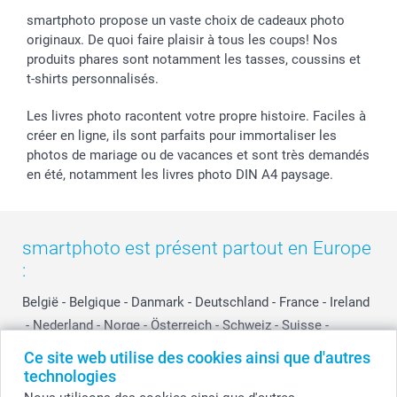
smartphoto propose un vaste choix de cadeaux photo
originaux. De quoi faire plaisir à tous les coups! Nos
produits phares sont notamment les tasses, coussins et
t-shirts personnalisés.
Les livres photo racontent votre propre histoire. Faciles à
créer en ligne, ils sont parfaits pour immortaliser les
photos de mariage ou de vacances et sont très demandés
en été, notamment les livres photo DIN A4 paysage.
smartphoto est présent partout en Europe
:
België
-
Belgique
-
Danmark
-
Deutschland
-
France
-
Ireland
-
Nederland
-
Norge
-
Österreich
-
Schweiz
-
Suisse
-
Switzerland
-
Suomi
-
Sverige
-
United Kingdom
-
Ce site web utilise des cookies ainsi que d'autres
Other Countries
technologies