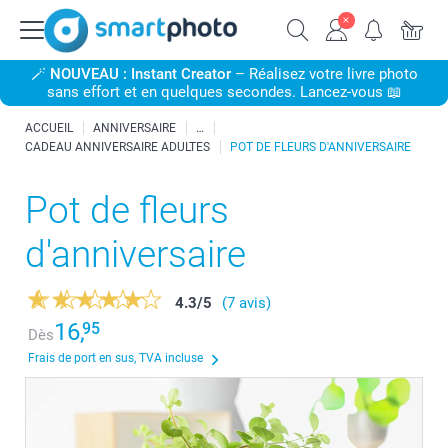
🪄
NOUVEAU : Instant Creator
– Réalisez votre livre photo
sans effort et en quelques secondes. Lancez-vous 📖
ACCUEIL
ANNIVERSAIRE
CADEAU ANNIVERSAIRE ADULTES
POT DE FLEURS D'ANNIVERSAIRE
Pot de fleurs
d'anniversaire
4.3
/
5
(7 avis)
16,
95
Dès
Frais de port en sus, TVA incluse