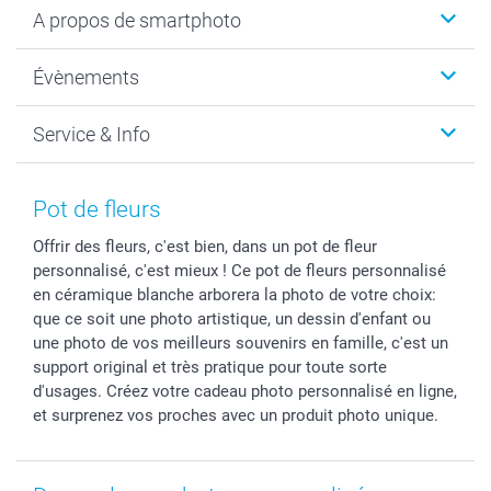
A propos de smartphoto
Cadeaux photo
Photo sur toile, Poster & Pêle-mêle
Qui sommes-nous?
Évènements
MyNameBook
Durabilité
Faire-part & Cartes
Protection des données
Noël
Service & Info
Développement photo & Tirage photo
Gestion des cookies
Nouvel An
Coques smartphone
Conditions
Saint-Valentin
Contact & FAQ
Cadres photo & accessoires déco
Mentions Légales
Fête des Mères
Tarifs et frais de livraison
Pot de fleurs
Calendrier photos & Agendas photo
Presse
Fête des Pères
Livraison
Offrir des fleurs, c'est bien, dans un pot de fleur
Stickers & Etiquettes
Affiliation
Confirmation ou communion
Livraison en 48 heures
personnalisé, c'est mieux ! Ce pot de fleurs personnalisé
Chèque Cadeau
Investor Relations
Mariage
Modes de Paiement
en céramique blanche arborera la photo de votre choix:
B2B smartbusiness
Fête d'anniversaire
Identifiez-vous
que ce soit une photo artistique, un dessin d'enfant ou
Droit de rétractation
Collection naissance
Plan du site
une photo de vos meilleurs souvenirs en famille, c'est un
support original et très pratique pour toute sorte
Tous les évènements
Statut de ma commande
d'usages. Créez votre cadeau photo personnalisé en ligne,
smarfriends
et surprenez vos proches avec un produit photo unique.
smartgarantie
smartbonus