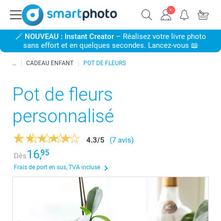
🪄
NOUVEAU : Instant Creator
– Réalisez votre livre photo
sans effort et en quelques secondes. Lancez-vous 📖
CADEAU ENFANT
POT DE FLEURS
Pot de fleurs
personnalisé
4.3
/
5
(7 avis)
16,
95
Dès
Frais de port en sus, TVA incluse