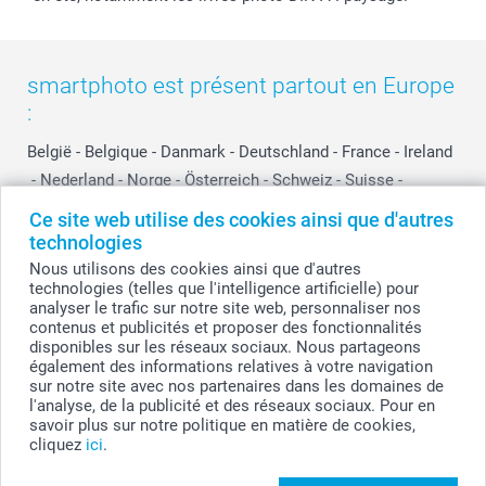
smartphoto est présent partout en Europe
:
België
-
Belgique
-
Danmark
-
Deutschland
-
France
-
Ireland
-
Nederland
-
Norge
-
Österreich
-
Schweiz
-
Suisse
-
Switzerland
-
Suomi
-
Sverige
-
United Kingdom
-
Ce site web utilise des cookies ainsi que d'autres
Other Countries
technologies
Nous utilisons des cookies ainsi que d'autres
technologies (telles que l'intelligence artificielle) pour
analyser le trafic sur notre site web, personnaliser nos
Tous les prix sont en francs suisses (CHF), TVA incluse et hors frais de port.
contenus et publicités et proposer des fonctionnalités
disponibles sur les réseaux sociaux. Nous partageons
également des informations relatives à votre navigation
sur notre site avec nos partenaires dans les domaines de
© smartphoto group. Tous droits réservés
l'analyse, de la publicité et des réseaux sociaux. Pour en
savoir plus sur notre politique en matière de cookies,
cliquez
ici
.
Personnalisez votre Pot de fleurs Small