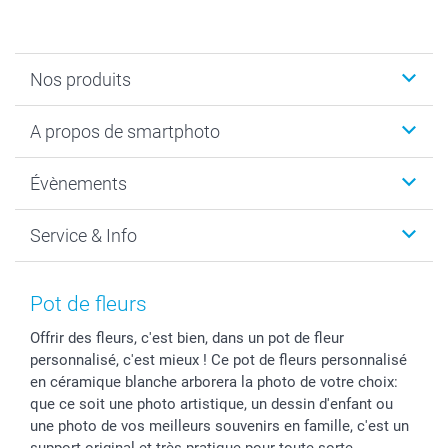
Nos produits
Livre photo
A propos de smartphoto
Cadeaux photo
Photo sur toile, Poster & Pêle-mêle
Qui sommes-nous?
Évènements
MyNameBook
Durabilité
Faire-part & Cartes
Protection des données
Noël
Service & Info
Développement photo & Tirage photo
Gestion des cookies
Nouvel An
Coques smartphone
Conditions
Saint-Valentin
Contact & FAQ
Cadres photo & accessoires déco
Mentions Légales
Fête des Mères
Tarifs et frais de livraison
Pot de fleurs
Calendrier photos & Agendas photo
Presse
Fête des Pères
Livraison
Offrir des fleurs, c'est bien, dans un pot de fleur
Stickers & Etiquettes
Affiliation
Confirmation ou communion
Livraison en 48 heures
personnalisé, c'est mieux ! Ce pot de fleurs personnalisé
Chèque Cadeau
Investor Relations
Mariage
Modes de Paiement
en céramique blanche arborera la photo de votre choix:
B2B smartbusiness
Fête d'anniversaire
Identifiez-vous
que ce soit une photo artistique, un dessin d'enfant ou
Droit de rétractation
Collection naissance
Plan du site
une photo de vos meilleurs souvenirs en famille, c'est un
support original et très pratique pour toute sorte