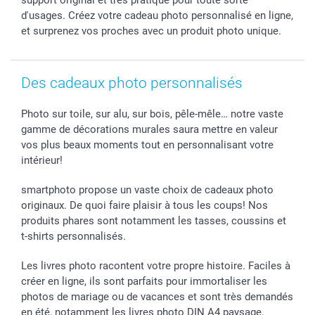
Tous les évènements
Statut de ma commande
d'usages. Créez votre cadeau photo personnalisé en ligne,
smarfriends
et surprenez vos proches avec un produit photo unique.
smartgarantie
smartbonus
Des cadeaux photo personnalisés
Photo sur toile, sur alu, sur bois, pêle-mêle… notre vaste
gamme de décorations murales saura mettre en valeur
vos plus beaux moments tout en personnalisant votre
intérieur!
smartphoto propose un vaste choix de cadeaux photo
originaux. De quoi faire plaisir à tous les coups! Nos
produits phares sont notamment les tasses, coussins et
t-shirts personnalisés.
Les livres photo racontent votre propre histoire. Faciles à
créer en ligne, ils sont parfaits pour immortaliser les
photos de mariage ou de vacances et sont très demandés
en été, notamment les livres photo DIN A4 paysage.