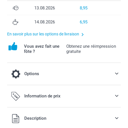
13.08.2026
8,95
14.08.2026
6,95
En savoir plus sur les options de livraison
Vous avez fait une
Obtenez une réimpression
fôte ?
gratuite
Options
Ajoutez une tirelire Miffy à votre
Information de prix
commande
19,95 / pièce
Tous les prix sont en francs suisses (CHF), TVA incluse et
Description
hors frais de port.