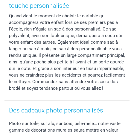
Stickers & Etiquettes
Affiliation
Confirmation ou communion
Livraison en 48 heures
touche personnalisée
Chèque Cadeau
Investor Relations
Mariage
Modes de Paiement
Quand vient le moment de choisir le cartable qui
B2B smartbusiness
Fête d'anniversaire
Identifiez-vous
accompagnera votre enfant lors de ses premiers pas à
Droit de rétractation
Collection naissance
Plan du site
l’école, rien n’égale un sac à dos personnalisé. Ce sac
Tous les évènements
Statut de ma commande
polyvalent, avec son look unique, démarquera à coup sûr
votre enfant des autres. Également idéal comme sac à
smarfriends
langer ou sac à main, ce sac à dos personnalisable vous
smartgarantie
rendra unique. Il présente un large compartiment principal,
smartbonus
ainsi qu’une poche plus petite à l’avant et un porte-gourde
sur le côté. Et grâce à son intérieur en tissu imperméable,
vous ne craindrez plus les accidents et pourrez facilement
le nettoyer. Commandez sans attendre votre sac à dos
brodé et soyez tendance partout où vous allez !
Des cadeaux photo personnalisés
Photo sur toile, sur alu, sur bois, pêle-mêle… notre vaste
gamme de décorations murales saura mettre en valeur