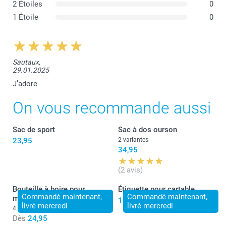
2 Étoiles
0
1 Étoile
0
Sautaux,
29.01.2025
J’adore
On vous recommande aussi
Sac de sport
Sac à dos ourson
23,95
2 variantes
34,95
(2 avis)
Bouteille à boire pour
Étiquette pour cartable
Commandé maintenant,
Commandé maintenant,
maman
11,95
livré mercredi
livré mercredi
4 variantes
Dès
24,95