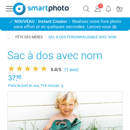
🪄
NOUVEAU : Instant Creator
– Réalisez votre livre photo
sans effort et en quelques secondes. Lancez-vous 📖
FÊTE DES MÈRES
SAC À DOS PERSONNALISABLE AVEC NOM
Sac à dos avec nom
5.0
/
5
(1 avis)
37,
95
Frais de port en sus, TVA incluse