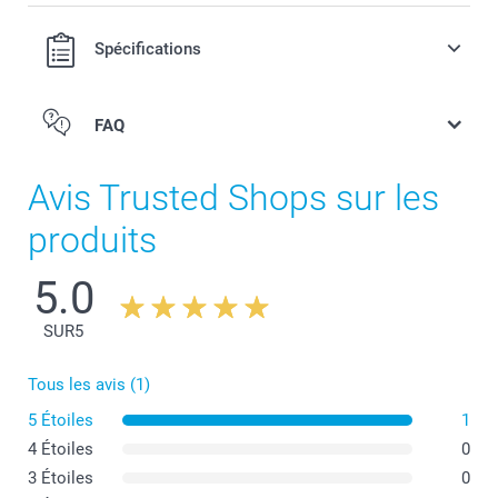
Tirelire Miffy originale disponible en 3 couleurs
A utiliser en décoration dans la chambre de bébé
Spécifications
Matériau : PVC incassable, anti-poussière, facile à
nettoyer et sans phtalates
Dimensions : 12 cm (haut) x 6 cm (diamètre)
FAQ
Avis Trusted Shops sur les
produits
5.0
SUR
5
Tous les avis (1)
5 Étoiles
1
4 Étoiles
0
3 Étoiles
0