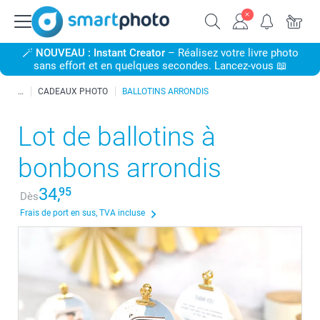
🪄
NOUVEAU : Instant Creator
– Réalisez votre livre photo
sans effort et en quelques secondes. Lancez-vous 📖
CADEAUX PHOTO
BALLOTINS ARRONDIS
Lot de ballotins à
bonbons arrondis
34,
95
Dès
Frais de port en sus, TVA incluse