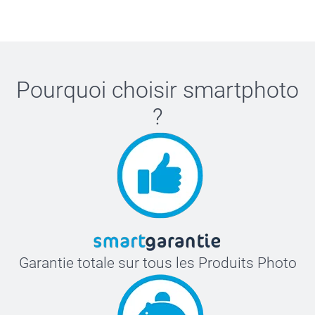
11,00 / pièce
Dès
Disponibilité et prix des options
Pourquoi choisir
smartphoto
Ajoutez de délicieux bonbons sucrés à votre commande.
?
Cœurs sucrés
Oursons colorés
Vendus en sacs de 1 kg
Vous trouverez les informations nutritionnelles des
bonbons
ours d'or & en forme de coeur
ici
Garantie totale sur tous les Produits Photo