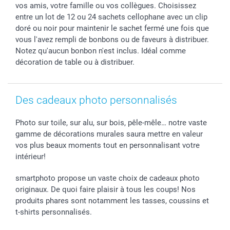
Chèque Cadeau
Investor Relations
Mariage
Modes de Paiement
vos amis, votre famille ou vos collègues. Choisissez
B2B smartbusiness
Fête d'anniversaire
Identifiez-vous
entre un lot de 12 ou 24 sachets cellophane avec un clip
Droit de rétractation
Collection naissance
Plan du site
doré ou noir pour maintenir le sachet fermé une fois que
vous l'avez rempli de bonbons ou de faveurs à distribuer.
Tous les évènements
Statut de ma commande
Notez qu'aucun bonbon n'est inclus. Idéal comme
smarfriends
décoration de table ou à distribuer.
smartgarantie
smartbonus
Des cadeaux photo personnalisés
Photo sur toile, sur alu, sur bois, pêle-mêle… notre vaste
gamme de décorations murales saura mettre en valeur
vos plus beaux moments tout en personnalisant votre
intérieur!
smartphoto propose un vaste choix de cadeaux photo
originaux. De quoi faire plaisir à tous les coups! Nos
produits phares sont notamment les tasses, coussins et
t-shirts personnalisés.