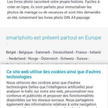
Les livres photo racontent votre propre histoire. Faciles à
créer en ligne, ils sont parfaits pour immortaliser les
photos de mariage ou de vacances et sont très demandés
en été, notamment les livres photo DIN A4 paysage.
smartphoto est présent partout en Europe
:
België
-
Belgique
-
Danmark
-
Deutschland
-
France
-
Ireland
-
Nederland
-
Norge
-
Österreich
-
Schweiz
-
Suisse
-
Switzerland
-
Suomi
-
Sverige
-
United Kingdom
-
Other Countries
Ce site web utilise des cookies ainsi que d'autres
technologies
Nous utilisons des cookies ainsi que d'autres
technologies (telles que l'intelligence artificielle) pour
Tous les prix sont en francs suisses (CHF), TVA incluse et hors frais de port.
analyser le trafic sur notre site web, personnaliser nos
contenus et publicités et proposer des fonctionnalités
disponibles sur les réseaux sociaux. Nous partageons
également des informations relatives à votre navigation
© smartphoto group. Tous droits réservés