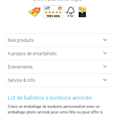
Nos produits
Livre photo
A propos de smartphoto
Cadeaux photo
Photo sur toile, Poster & Pêle-mêle
Qui sommes-nous?
Évènements
MyNameBook
Durabilité
Faire-part & Cartes
Protection des données
Noël
Service & Info
Développement photo & Tirage photo
Gestion des cookies
Nouvel An
Coques smartphone
Conditions
Saint-Valentin
Contact & FAQ
Cadres photo & accessoires déco
Mentions Légales
Fête des Mères
Tarifs et frais de livraison
Lot de ballotins à bonbons arrondis
Calendrier photos & Agendas photo
Presse
Fête des Pères
Livraison
Créez un emballage de bonbons personnalisé avec un
Stickers & Etiquettes
Affiliation
Confirmation ou communion
Livraison en 48 heures
emballage photo arrondi pour votre fête ou pour offrir à