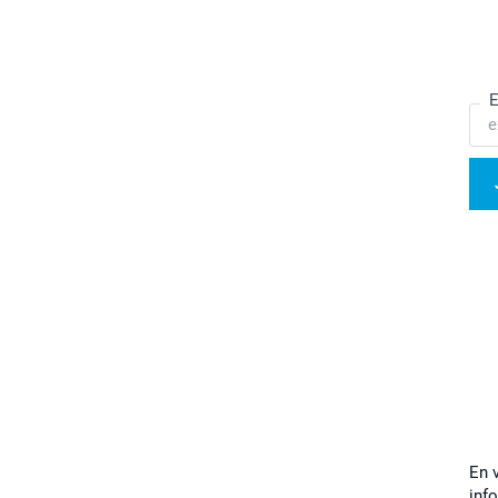
E
En 
inf