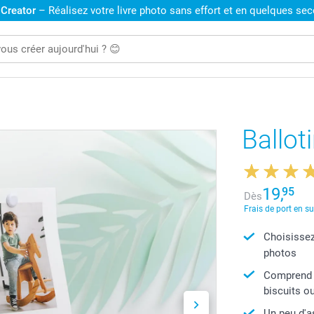
 Creator
– Réalisez votre livre photo sans effort et en quelques se
Ballot
19,
95
Dès
Frais de port en s
Choisissez
photos
Comprend d
biscuits o
Un peu d'a