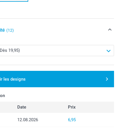
ité
(12)
ir les designs
son
Date
Prix
12.08.2026
6,95