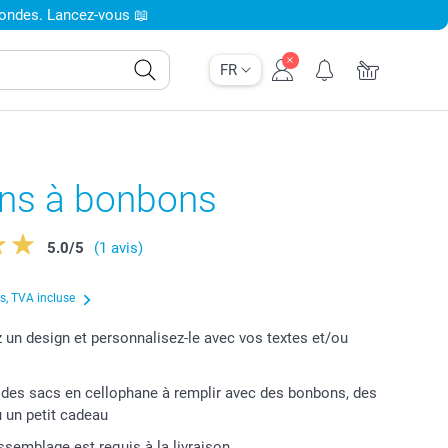
condes. Lancez-vous 📖
FR
ins à bonbons
5.0
/
5
(1 avis)
us, TVA incluse
 un design et personnalisez-le avec vos textes et/ou
es sacs en cellophane à remplir avec des bonbons, des
u un petit cadeau
ssemblage est requis à la livraison