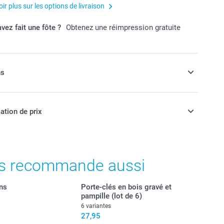
ir plus sur les options de livraison
vez fait une fôte ?
Obtenez une réimpression gratuite
ns
vos sachets de délicieux bonbons !
ation de prix
e
ont en francs suisses (CHF), TVA incluse et hors frais de
t prix des options
s recommande aussi
icieux bonbons sucrés à votre commande.
ns
Porte-clés en bois gravé et
pampille (lot de 6)
s
6 variantes
orés
27,95
cs de 2 kg