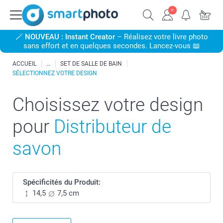
🪄
NOUVEAU : Instant Creator
– Réalisez votre livre photo
sans effort et en quelques secondes. Lancez-vous 📖
ACCUEIL
SET DE SALLE DE BAIN
SÉLECTIONNEZ VOTRE DESIGN
Choisissez votre design
pour
Distributeur de
savon
Spécificités du Produit:
14,5
7,5 cm