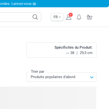
condes. Lancez-vous 📖
FR
Spécificités du Produit:
38
29,5 cm
Trier par