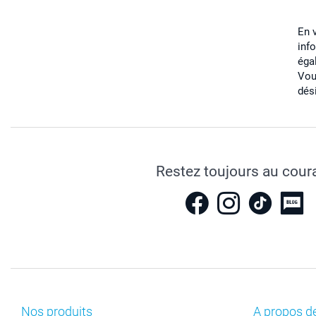
En 
inf
éga
Vou
dés
Restez toujours au cour
Nos produits
A propos d