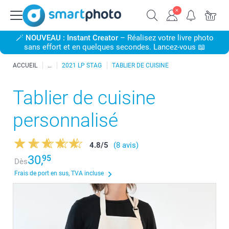
🪄
NOUVEAU : Instant Creator
– Réalisez votre livre photo
sans effort et en quelques secondes. Lancez-vous 📖
ACCUEIL
2021 LP STAG
TABLIER DE CUISINE
Tablier de cuisine
personnalisé
4.8
/
5
(8 avis)
30,
95
Dès
Frais de port en sus, TVA incluse