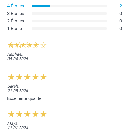
4 Étoiles
2
3 Étoiles
0
100 % coton
2 Étoiles
0
1 Étoile
0
100 % polyester
Fabriqué en coton 100 % naturel issu du commerce
Raphaël,
équitable* avec l'aspect et le toucher du lin
08.04.2026
Tour de cou réglable
Grande poche frontale
Sarah,
21.05.2024
Excellente qualité
Maya,
11.01.2024