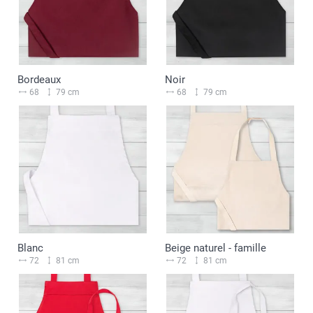
Bordeaux
Noir
68
79 cm
68
79 cm
Blanc
Beige naturel - famille
72
81 cm
72
81 cm