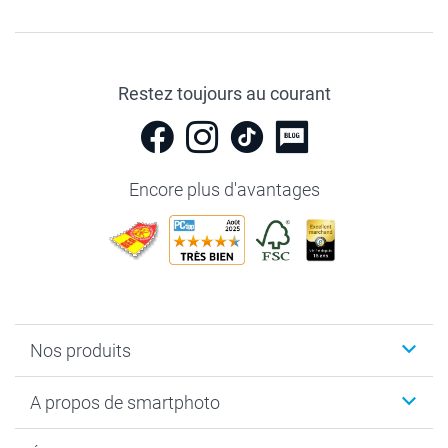
Restez toujours au courant
Encore plus d'avantages
Nos produits
Livre photo
A propos de smartphoto
Cadeaux photo
Photo sur toile, Poster & Pêle-mêle
Qui sommes-nous?