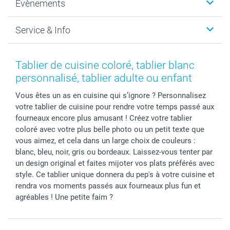
Évènements
MyNameBook
Durabilité
Faire-part & Cartes
Protection des données
Noël
Service & Info
Développement photo & Tirage photo
Gestion des cookies
Nouvel An
Coques smartphone
Conditions
Saint-Valentin
Contact & FAQ
Cadres photo & accessoires déco
Mentions Légales
Fête des Mères
Tarifs et frais de livraison
Tablier de cuisine coloré, tablier blanc
Calendrier photos & Agendas photo
Presse
Fête des Pères
Livraison
personnalisé, tablier adulte ou enfant
Stickers & Etiquettes
Affiliation
Confirmation ou communion
Livraison en 48 heures
Vous êtes un as en cuisine qui s’ignore ? Personnalisez
Chèque Cadeau
Investor Relations
Mariage
Modes de Paiement
votre tablier de cuisine pour rendre votre temps passé aux
B2B smartbusiness
Fête d'anniversaire
Identifiez-vous
fourneaux encore plus amusant ! Créez votre tablier
Droit de rétractation
Collection naissance
Plan du site
coloré avec votre plus belle photo ou un petit texte que
Tous les évènements
Statut de ma commande
vous aimez, et cela dans un large choix de couleurs :
blanc, bleu, noir, gris ou bordeaux. Laissez-vous tenter par
smarfriends
un design original et faites mijoter vos plats préférés avec
smartgarantie
style. Ce tablier unique donnera du pep's à votre cuisine et
smartbonus
rendra vos moments passés aux fourneaux plus fun et
agréables ! Une petite faim ?