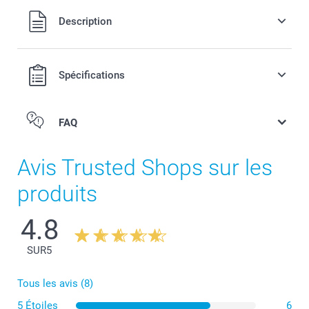
Tous les prix sont en francs suisses (CHF), TVA incluse et
Description
hors frais de port.
Spécifications
FAQ
Avis Trusted Shops sur les
produits
4.8
SUR
5
Tous les avis (8)
5 Étoiles
6