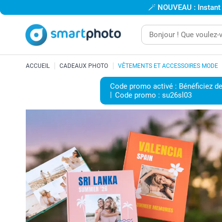
🪄
NOUVEAU : Instant
ACCUEIL
CADEAUX PHOTO
VÊTEMENTS ET ACCESSOIRES MODE
Code promo activé : Bénéficiez de
Code promo :
su26sl03