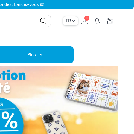
condes. Lancez-vous 📖
FR
Plus